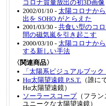
コロナ質量放出の初3D画像
2002/01/10 -
太陽コロナから
出を SOHO がとらえた
2001/03/30 -
共食い型のコロ
間の磁気嵐を引き起こす
2000/03/10 -
太陽コロナから
する新しい手法
〈関連商品〉
「太陽系ビジュアルブック
Hα太陽望遠鏡 P.S.T.
（誰に
Hα太陽望遠鏡）
ソーラースコープ
（フラン
ユニークな太陽望遠鏡）