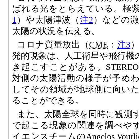
ばれる光をとらえている。極
1
）や太陽津波（
注2
）などの
太陽の状況を伝える。
コロナ質量放出（
CME
：
注3
発的現象は、人工衛星や飛行機
き起こすことがある。STERE
対側の太陽活動の様子が予め
してその領域が地球側に向い
ることができる。
また、太陽全球を同時に観測
で起こる現象の関連を調べやすく
イエンスチームのAngelos Vou