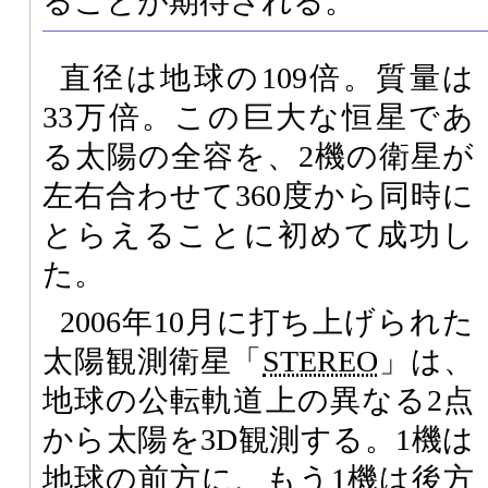
ることが期待される。
直径は地球の109倍。質量は
33万倍。この巨大な恒星であ
る太陽の全容を、2機の衛星が
左右合わせて360度から同時に
とらえることに初めて成功し
た。
2006年10月に打ち上げられた
太陽観測衛星「
STEREO
」は、
地球の公転軌道上の異なる2点
から太陽を3D観測する。1機は
地球の前方に、もう1機は後方