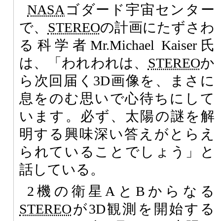
NASA
ゴダード宇宙センター
で、
STEREO
の計画にたずさわ
る科学者Mr.Michael Kaiser氏
は、「われわれは、
STEREO
か
ら次回届く3D画像を、まさに
息をのむ思いで心待ちにして
います。必ず、太陽の謎を解
明する興味深い答えがとらえ
られていることでしょう」と
話している。
2機の衛星AとBからなる
STEREO
が3D観測を開始する