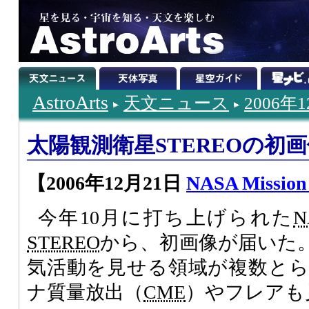
AstroArts
天文ニュース
2006年
太陽観測衛星STEREOの初
【2006年12月21日
NASA Mission
今年10月に打ち上げられた
N
STEREO
から、初画像が届いた
気活動を見せる領域が複数と
ナ質量放出（
CME
）やフレアも