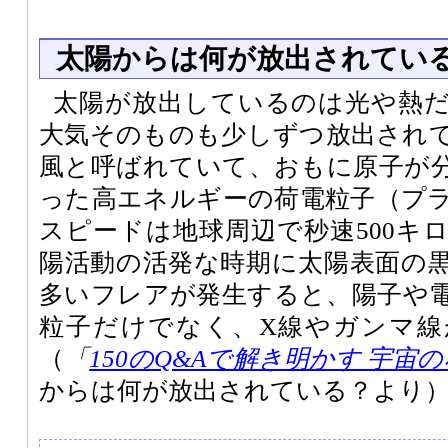
太陽からは何が放出されてい
太陽が放出しているのは光や熱
大気そのものも少しずつ放出され
風と呼ばれていて、おもに原子が
った高エネルギーの荷電粒子（プ
スピードは地球周辺で秒速500キ
陽活動の活発な時期に太陽表面の
多いフレアが発生すると、陽子や
粒子だけでなく、X線やガンマ線
（
「
150のQ&Aで解き明かす 宇宙
からは何が放出されている？より