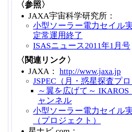
〈参照〉
JAXA宇宙科学研究所：
小型ソーラー電力セイル実証
定常運用終了
ISASニュース2011年1月号
〈関連リンク〉
JAXA：
http://www.jaxa.jp
JSPEC（月・惑星探査プ
～翼を広げて～ IKAR
ャンネル
小型ソーラー電力セイル実証
（プロジェクト）
星ナビ.com：