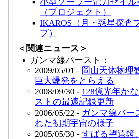
小型ソーラー電力セイル実
（プロジェクト）
IKAROS（月・惑星探
プ）
＜関連ニュース＞
ガンマ線バースト：
2009/05/01 -
岡山天体物理
巨大爆発をとらえる
2008/09/30 -
128億光年か
ストの最遠記録更新
2006/05/22 -
ガンマ線バー
れた初期宇宙の様子
2005/05/30 -
すばる望遠鏡