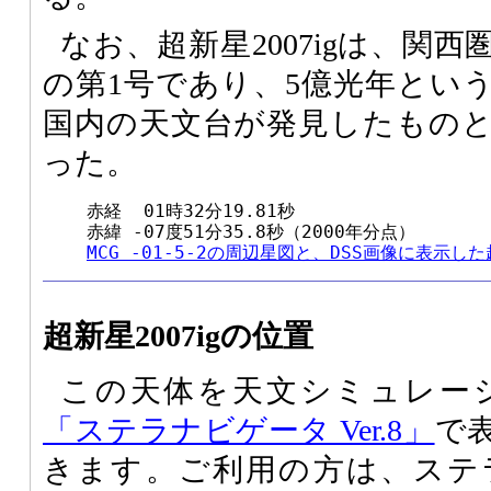
なお、超新星2007igは、関
の第1号であり、5億光年とい
国内の天文台が発見したもの
った。
    赤経  01時32分19.81秒

    赤緯 -07度51分35.8秒（2000年分点）

MCG -01-5-2の周辺星図と、DSS画像に表示し
超新星2007igの位置
この天体を天文シミュレー
「ステラナビゲータ Ver.8」
で
きます。ご利用の方は、ステ