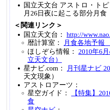
国立天文台 アストロ・トピッ
月26日夜に起こる部分月食
＜関連リンク＞
国立天文台：
http://www.nao.
暦計算室：
月食各地予報 
ほしぞら情報：
2010年
立天文台）
星ナビ.com：
月刊星ナビ 20
天文現象）
アストロアーツ：
星空ガイド：
【特集】201
食
星空ナビ
：