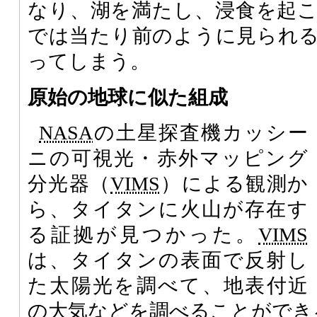
なり、湖を満たし、浸食を起
では当たり前のように見られ
ってしまう。
原始の地球に似た組成
NASA
の土星探査機カッシー
ニの可視光・赤外マッピング
分光器（
VIMS
）による観測か
ら、タイタンに火山が存在す
る証拠が見つかった。
VIMS
は、タイタンの表面で反射し
た太陽光を調べて、地表付近
の大気などを調べることができ