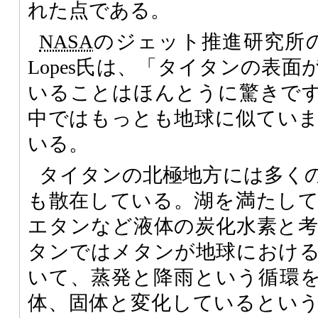
れた点である。
NASA
のジェット推進研究所の惑
Lopes氏は、「タイタンの表
いることはほんとうに驚きで
中ではもっとも地球に似てい
いる。
タイタンの北極地方には多く
も散在している。湖を満たし
エタンなど液体の炭化水素と
タンではメタンが地球におけ
いて、蒸発と降雨という循環
体、固体と変化しているとい