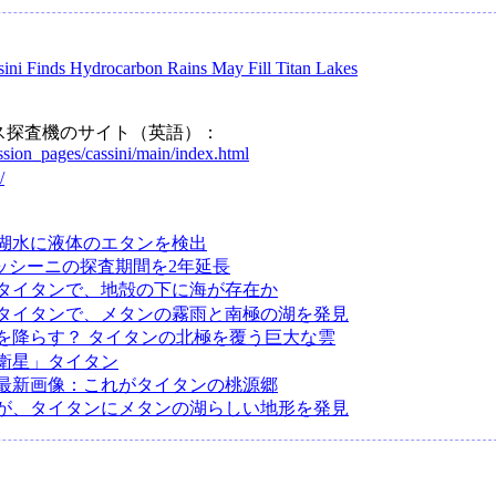
sini Finds Hydrocarbon Rains May Fill Titan Lakes
ス探査機のサイト（英語）：
sion_pages/cassini/main/index.html
/
湖水に液体のエタンを検出
カッシーニの探査期間を2年延長
タイタンで、地殻の下に海が存在か
タイタンで、メタンの霧雨と南極の湖を発見
を降らす？ タイタンの北極を覆う巨大な雲
衛星」タイタン
最新画像：これがタイタンの桃源郷
が、タイタンにメタンの湖らしい地形を発見