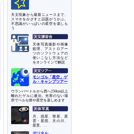
天文現象から最新ニュースまで、
スマホをかざすと話題がうかぶ。
不思議がいっぱいの星空を楽しも
う
天体写真撮影や画像
処理、アストロアー
ツのソフトウェアの
使いこなし方法など
をオンラインで解説
モンゴル「星空」ゲ
ル・キャンプツアー
ウランバートルから西へ250km以上
離れたゲルに連泊。光害のない場
所でペルセ群や星空を楽しめます
月、惑星、彗星、星
雲・星団、天の川、
星景、…
デジタル