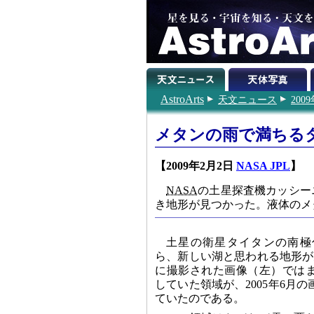
AstroArts
天文ニュース
200
メタンの雨で満ちる
【2009年2月2日
NASA JPL
】
NASA
の土星探査機カッシー
き地形が見つかった。液体のメ
土星の衛星タイタンの南極
ら、新しい湖と思われる地形が見
に撮影された画像（左）では
していた領域が、2005年6月
ていたのである。