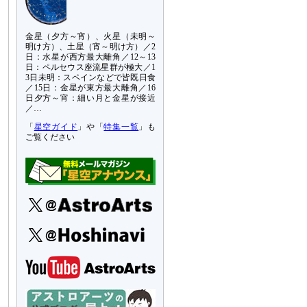
金星（夕方～宵）、火星（未明～
明け方）、土星（宵～明け方）／2
日：水星が西方最大離角／12～13
日：ペルセウス座流星群が極大／1
3日未明：スペインなどで皆既日食
／15日：金星が東方最大離角／16
日夕方～宵：細い月と金星が接近
／…
「
星空ガイド
」や「
特集一覧
」も
ご覧ください