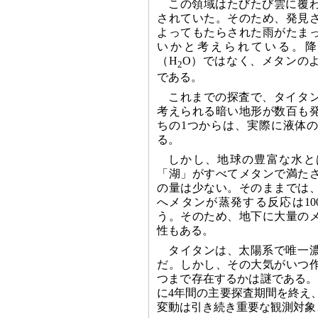
この領域はたびたび雲に覆
されていた。そのため、発見
よってもたらされた雨がたま
いかと考えられている。降
（H
O）ではなく、メタンの
2
である。
これまでの探査で、タイタ
考えられる暗い地形が数百も
ちの1つからは、実際に液体
る。
しかし、地球の豊富な水と
「湖」がすべてメタンで満た
の量は少ない。そのままでは
へメタンが蒸発する反応は10
う。そのため、地下に大量の
性もある。
タイタンは、太陽系で唯一
だ。しかし、その大気がいつ
つまで存在するかは謎である。カ
に4年間の主要探査期間を終え
変動は引き続き重要な観測対象