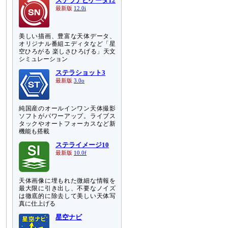
ステラナビゲータ12
最新版
12.0i
美しい描画、豊富な天体データ、
オリジナル番組エディタなど「星
空ひろがる 楽しさひろげる」天文
シミュレーション
ステラショット3
最新版
3.0o
純国産のオールインワン天体撮影
ソフトがパワーアップ。ライブス
タックやオートフォーカスなど新
機能も搭載
ステライメージ10
最新版
10.0f
天体画像に埋もれた微細な情報を
最大限に引き出し、不要なノイズ
は徹底的に除去して美しい天体写
真に仕上げる
節
星空ナビ