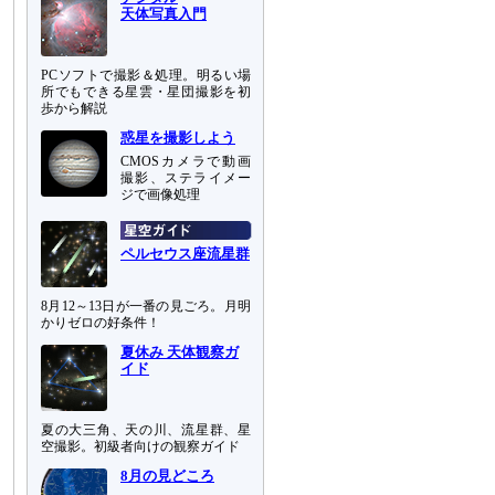
天体写真入門
PCソフトで撮影＆処理。明るい場
所でもできる星雲・星団撮影を初
歩から解説
惑星を撮影しよう
CMOSカメラで動画
撮影、ステライメー
ジで画像処理
ペルセウス座流星群
8月12～13日が一番の見ごろ。月明
かりゼロの好条件！
夏休み 天体観察ガ
イド
夏の大三角、天の川、流星群、星
空撮影。初級者向けの観察ガイド
8月の見どころ