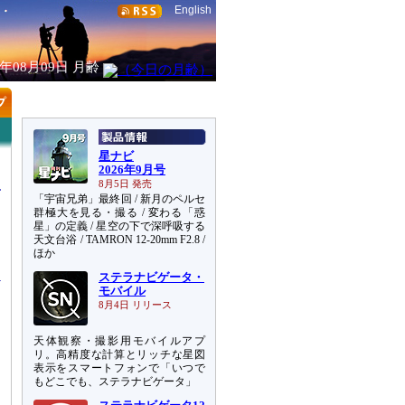
English
6年08月09日
月齢
星ナビ
2026年9月号
8月5日 発売
「宇宙兄弟」最終回 / 新月のペルセ
群極大を見る・撮る / 変わる「惑
星」の定義 / 星空の下で深呼吸する
天文台浴 / TAMRON 12-20mm F2.8 /
し
ほか
ステラナビゲータ・
モバイル
8月4日 リリース
天体観察・撮影用モバイルアプ
リ。高精度な計算とリッチな星図
表示をスマートフォンで「いつで
もどこでも、ステラナビゲータ」