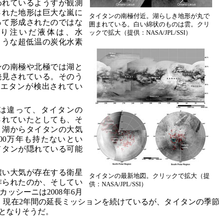
われているようすが観測
された地形は巨大な嵐に
タイタンの南極付近。湖らしき地形が丸で
って形成されたのではな
囲まれている。白い綿状のものは雲。クリ
り注いだ液体は、水
ックで拡大（提供：NASA/JPL/SSI）
ような超低温の炭化水素
ンの南極や北極では湖と
発見されている。そのう
のエタンが検出されてい
は違って、タイタンの
されていたとしても、そ
、湖からタイタンの大気
00万年も持たないとい
メタンが隠れている可能
濃い大気が存在する衛星
タイタンの最新地図。クリックで拡大（提
作られたのか、そしてい
供：NASA/JPL/SSI）
ッシーニは2008年6月
、現在2年間の延長ミッションを続けているが、タイタンの季
となりそうだ。