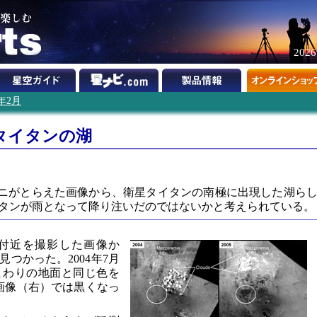
202
9年2月
タイタンの湖
ニがとらえた画像から、衛星タイタンの南極に出現した湖ら
タンが雨となって降り注いだのではないかと考えられている。
付近を撮影した画像か
つかった。2004年7月
まわりの地面と同じ色を
の画像（右）では黒くなっ