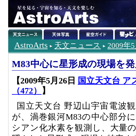
AstroArts
天文ニュース
2009年
M83中心に星形成の現場を発
【2009年5月26日
国立天文台 ア
（472）
】
国立天文台 野辺山宇宙電波
が、渦巻銀河M83の中心部分
シアン化水素を観測し、大量