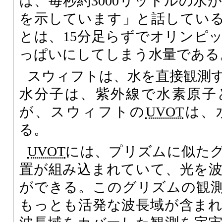
は、毎秒約3000リットルの水
を示しています」と話している。
とは、15分足らずでオリンピ
っぱいにしてしまう水量である
スウィフトは、水を直接観測
水分子は、紫外線で水素原子
が、スウィフトの
UVOT
は、
る。
UVOT
には、プリズムに似た
置が組み込まれていて、光を
ができる。このグリズムの観
もっとも活発な波長域が含ま