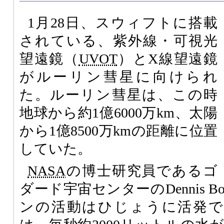
1月28日、スウィフトに搭載
されている、紫外線・可視光
望遠鏡（
UVOT
）とX線望遠鏡
がルーリン彗星に向けられ
た。ルーリン彗星は、この時
地球から約1億6000万km、太陽
から1億8500万kmの距離に位置
していた。
NASA
の博士研究員であるゴ
ダード宇宙センターのDennis B
ンの活動はひじょうに活発