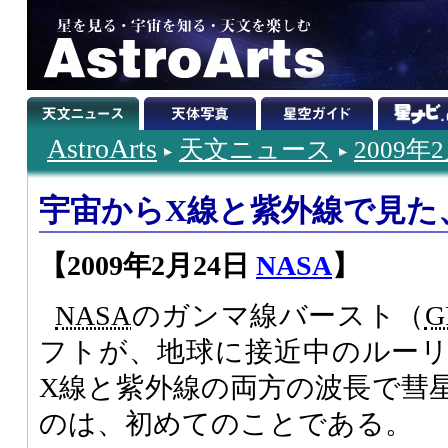
AstroArts
天文ニュース
2009年
宇宙からX線と紫外線で見た
【2009年2月24日
NASA
】
NASA
のガンマ線バースト（
G
フトが、地球に接近中のルー
X線と紫外線の両方の波長で彗
のは、初めてのことである。