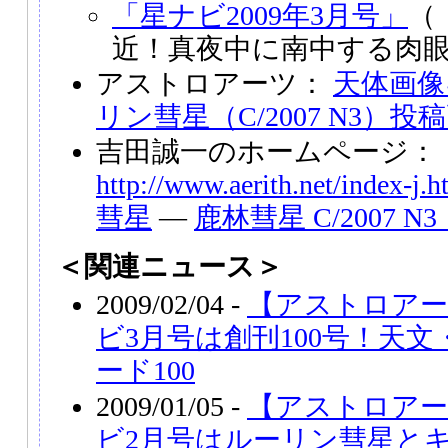
「星ナビ2009年3月号」
（
近！真夜中に南中する肉
アストロアーツ：
天体画像
リン彗星（C/2007 N3）
吉田誠一のホームページ：
http://www.aerith.net/index-j.h
彗星
―
鹿林彗星 C/2007 N3
＜関連ニュース＞
2009/02/04 -
【アストロアー
ビ3月号は創刊100号！天
ード100
2009/01/05 -
【アストロアー
ビ2月号はルーリン彗星とキヤ