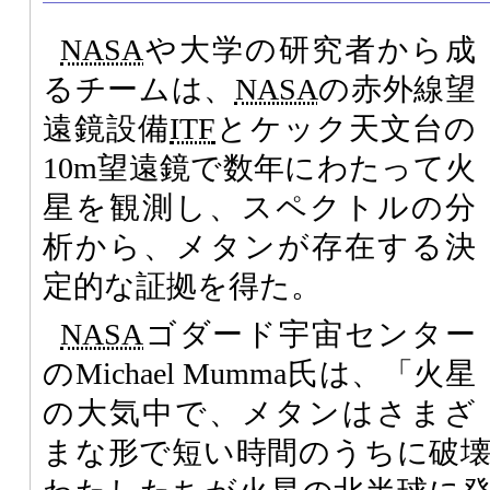
NASA
や大学の研究者から成
るチームは、
NASA
の赤外線望
遠鏡設備
ITF
とケック天文台の
10m望遠鏡で数年にわたって火
星を観測し、スペクトルの分
析から、メタンが存在する決
定的な証拠を得た。
NASA
ゴダード宇宙センター
のMichael Mumma氏は、「火星
の大気中で、メタンはさまざ
まな形で短い時間のうちに破