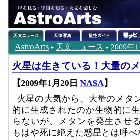
AstroArts
天文ニュース
2009年
火星は生きている！大量の
【2009年1月20日
NASA
】
火星の大気から、大量のメタ
的に生成されたのか生物的に
らないが、メタンを発生させ
もはや死に絶えた惑星とは呼べ