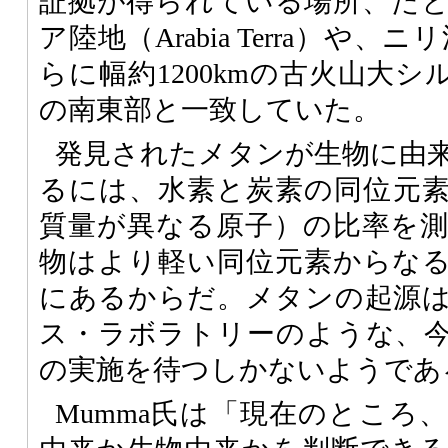
証拠が得られている場所、た
ア陸地（Arabia Terra）や、ニリ溝
らに幅約1200kmの古火山大シルチス
の南東部と一致していた。
発見されたメタンが生物に由
るには、水素と炭素の同位元
質量が異なる原子）の比率を
物はより軽い同位元素からな
にあるからだ。メタンの起源
ス・ラボラトリーのような、
の実施を待つしかないようであ
Mumma氏は「現在のところ