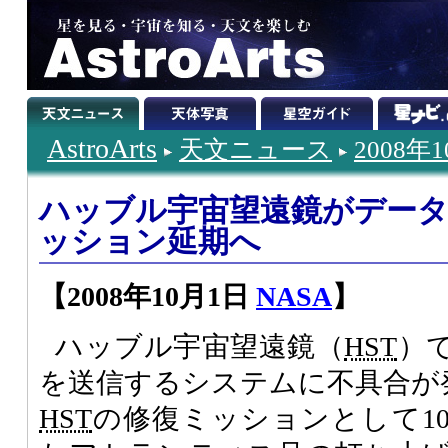
AstroArts
天文ニュース
2008年
ハッブル宇宙望遠鏡がデータ
ッション延期へ
【2008年10月1日
NASA
】
ハッブル宇宙望遠鏡（
HST
）
を送信するシステムに不具合が
HST
の修復ミッションとして10