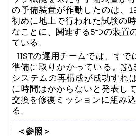
の予備装置が作動したのは、198
初めに地上で行われた試験の
なことに、関連する5つの装置
ている。
HST
の運用チームでは、すで
準備に取りかかっている。
NA
システムの再構成が成功すれ
に時間はかからないと発表し
交換を修復ミッションに組み
る。
＜参照＞