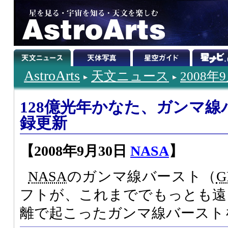
AstroArts
天文ニュース
2008年
128億光年かなた、ガンマ
録更新
【2008年9月30日
NASA
】
NASA
のガンマ線バースト（
G
フトが、これまででもっとも遠い
離で起こったガンマ線バースト