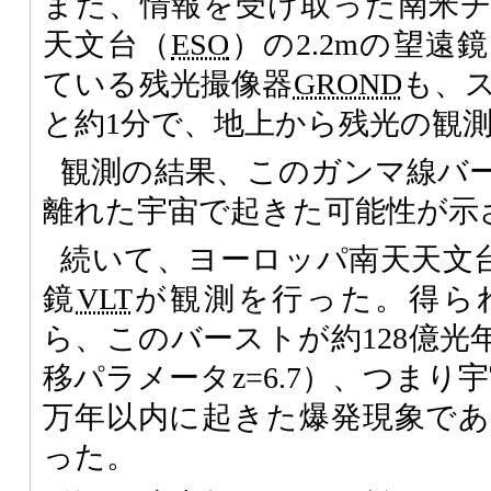
また、情報を受け取った南米
天文台（
ESO
）の2.2mの望
ている残光撮像器
GROND
も、
と約1分で、地上から残光の観
観測の結果、このガンマ線バ
離れた宇宙で起きた可能性が示
続いて、ヨーロッパ南天天文
鏡
VLT
が観測を行った。得ら
ら、このバーストが約128億光
移パラメータz=6.7）、つまり宇
万年以内に起きた爆発現象で
った。