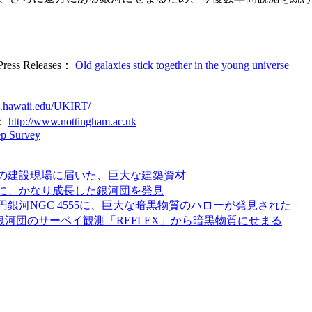
 Press Releases：
Old galaxies stick together in the young universe
h.hawaii.edu/UKIRT/
m：
http://www.nottingham.ac.uk
p Survey
の建設現場に届いた、巨大な建築資材
先に、かなり成長した銀河団を発見
円銀河NGC 4555に、巨大な暗黒物質のハローが発見された
銀河団のサーベイ観測「REFLEX」から暗黒物質にせまる