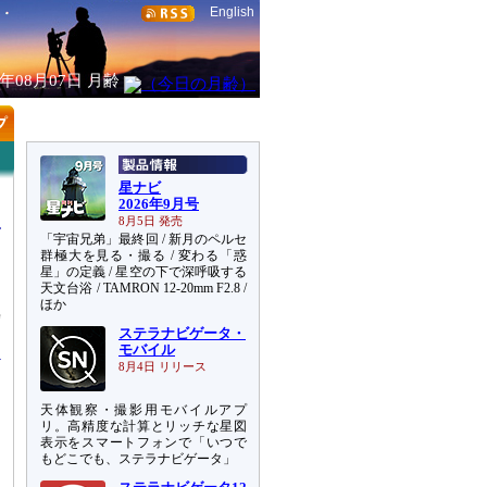
English
6年08月07日
月齢
星ナビ
2026年9月号
8月5日 発売
「宇宙兄弟」最終回 / 新月のペルセ
群極大を見る・撮る / 変わる「惑
星」の定義 / 星空の下で深呼吸する
天文台浴 / TAMRON 12-20mm F2.8 /
マ
ほか
傍
ステラナビゲータ・
モバイル
8月4日 リリース
天体観察・撮影用モバイルアプ
リ。高精度な計算とリッチな星図
表示をスマートフォンで「いつで
もどこでも、ステラナビゲータ」