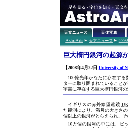
AstroArts
天文ニュース
200
巨大楕円銀河の起源か
【2008年4月22日
University of 
100億光年かなたに存在す
ターに取り囲まれていることが
宇宙に存在する巨大楕円銀河の
イギリスの赤外線望遠鏡
UK
た観測により、満月の大きさの
個以上の銀河がとらえられ、そ
10万個の銀河の中には、ビ