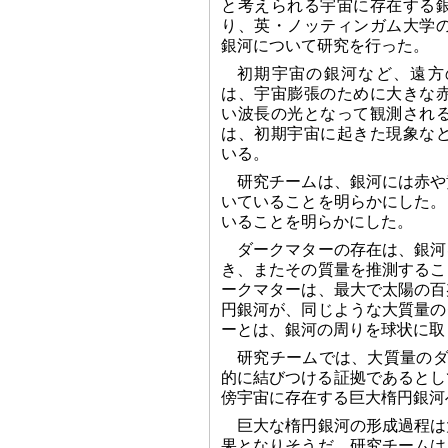
と考えられる宇宙に存在する
り、英・ノッティンガム大学
銀河について研究を行った。
初期宇宙の銀河など、遠方
は、宇宙膨張のために大きな
い波長の光となって観測され
は、初期宇宙に起きた現象な
いる。
研究チームは、銀河には赤や
いていることを明らかにした。
いることを明らかにした。
ダークマターの存在は、銀河
き、またその質量を推測するこ
ークマターは、最大で太陽の百
円銀河が、同じような大質量の
ーとは、銀河の周りを球状に取
研究チームでは、大質量のダ
的に結びつける証拠であるとし
傍宇宙に存在する巨大楕円銀河
巨大な楕円銀河の形成過程は
果となりそうだ。研究チームは