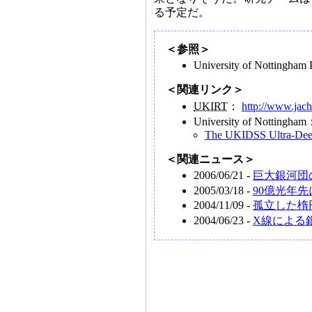
る予定だ。
＜参照＞
University of Nottingham
＜関連リンク＞
UKIRT
：
http://www.jac
University of Nottingha
The UKIDSS Ultra-Dee
＜関連ニュース＞
2006/06/21 -
巨大銀河団
2005/03/18 -
90億光年
2004/11/09 -
孤立した楕
2004/06/23 -
X線による