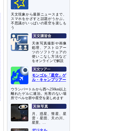
天文現象から最新ニュースまで、
スマホをかざすと話題がうかぶ。
不思議がいっぱいの星空を楽しも
う
天体写真撮影や画像
処理、アストロアー
ツのソフトウェアの
使いこなし方法など
をオンラインで解説
モンゴル「星空」ゲ
ル・キャンプツアー
ウランバートルから西へ250km以上
離れたゲルに連泊。光害のない場
所でペルセ群や星空を楽しめます
月、惑星、彗星、星
雲・星団、天の川、
星景、…
デジタル