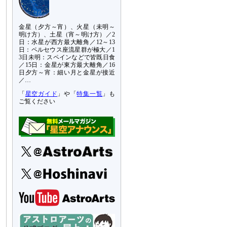
金星（夕方～宵）、火星（未明～
明け方）、土星（宵～明け方）／2
日：水星が西方最大離角／12～13
日：ペルセウス座流星群が極大／1
3日未明：スペインなどで皆既日食
／15日：金星が東方最大離角／16
日夕方～宵：細い月と金星が接近
／…
「
星空ガイド
」や「
特集一覧
」も
ご覧ください