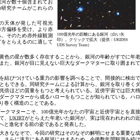
銀河が数千個含まれてお
の研究チームがこれらの
の天体が発した可視光
赤方偏移を受け、より赤
100億光年の距離にある銀河（白い矢
る。そのため赤外線観測
印）。クリックで拡大（提供：UKIDSS
どをとらえるのに適して
UDS Survey Team）
黄色の星が数多く存在することから、銀河の年齢がすでに年
また、銀河が目に見えない巨大なダークマターに取り囲まれ
を結びつけている重力の影響を調べることで、間接的に検出
ともできる。同研究チームによる計算から、銀河を取り巻く
兆倍ほどの質量をもつと考えられている。近傍宇宙では巨大
ダークマターから成るハローをもつことが知られている。ハ
り巻く構造のことである。
ークマターこそ、100億光年かなたの宇宙と近傍宇宙とを直
て、
UKIRT
がとらえた年老いた銀河が、実は現在われわれの
へと進化する前の姿であると発表した。
大きななぞで、今回の研究はそのなぞの解明にせまる重要な
、さらに遠方にある銀河にせまるため、今後数年間観測を続