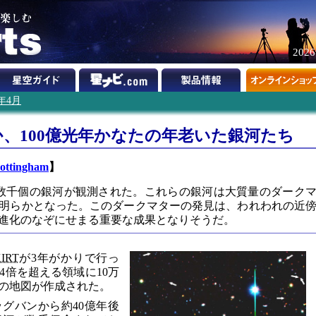
202
8年4月
、100億光年かなたの年老いた銀河たち
Nottingham
】
る数千個の銀河が観測された。これらの銀河は大質量のダーク
明らかとなった。このダークマターの発見は、われわれの近
進化のなぞにせまる重要な成果となりそうだ。
IRT
が3年がかりで行っ
4倍を超える領域に10万
の地図が作成された。
ッグバンから約40億年後