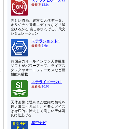
ステラナビゲータ12
最新版
12.0i
美しい描画、豊富な天体データ、
オリジナル番組エディタなど「星
空ひろがる 楽しさひろげる」天文
シミュレーション
ステラショット3
最新版
3.0o
老
て
純国産のオールインワン天体撮影
ソフトがパワーアップ。ライブス
タックやオートフォーカスなど新
で
機能も搭載
ダ
ステライメージ10
楕
最新版
10.0f
ロ
天体画像に埋もれた微細な情報を
接
最大限に引き出し、不要なノイズ
近
は徹底的に除去して美しい天体写
真に仕上げる
成
星空ナビ
け