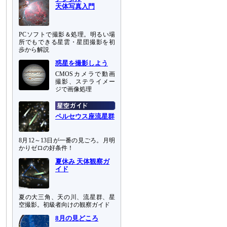
天体写真入門
PCソフトで撮影＆処理。明るい場
所でもできる星雲・星団撮影を初
歩から解説
惑星を撮影しよう
CMOSカメラで動画
撮影、ステライメー
ジで画像処理
ペルセウス座流星群
8月12～13日が一番の見ごろ。月明
かりゼロの好条件！
夏休み 天体観察ガ
イド
夏の大三角、天の川、流星群、星
空撮影。初級者向けの観察ガイド
8月の見どころ