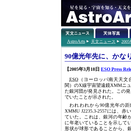
AstroArts
天文ニュース
200
90億光年先に、かな
【2005年3月18日
ESO Press Rel
ESO
（ヨーロッパ南天天文台）のVL
関）のX線宇宙望遠鏡XMMニ
た銀河団が発見された。この発
でいたことが示された。
われわれから90億光年の
XMMU J2235.3-2557に
ていた。これは、銀河の年齢
に年老いていることを示して
形状が球形であることから、