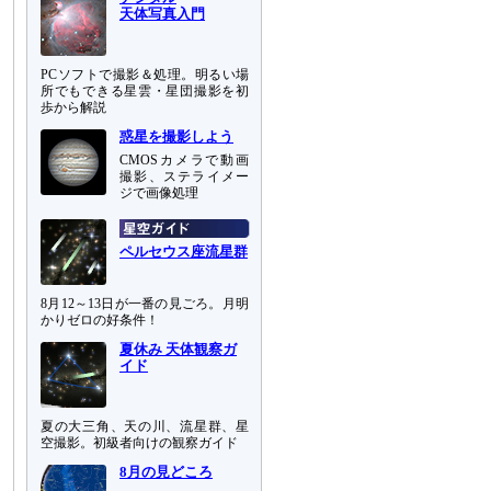
天体写真入門
PCソフトで撮影＆処理。明るい場
所でもできる星雲・星団撮影を初
歩から解説
惑星を撮影しよう
CMOSカメラで動画
撮影、ステライメー
ジで画像処理
ペルセウス座流星群
8月12～13日が一番の見ごろ。月明
かりゼロの好条件！
夏休み 天体観察ガ
イド
夏の大三角、天の川、流星群、星
空撮影。初級者向けの観察ガイド
8月の見どころ