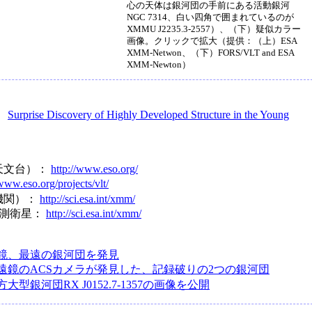
心の天体は銀河団の手前にある活動銀河
NGC 7314、白い四角で囲まれているのが
XMMU J2235.3-2557）、（下）疑似カラー
画像。クリックで拡大（提供：（上）ESA
XMM-Netwon、（下）FORS/VLT and ESA
XMM-Newton）
5：
Surprise Discovery of Highly Developed Structure in the Young
天文台）：
http://www.eso.org/
/www.eso.org/projects/vlt/
機関）：
http://sci.esa.int/xmm/
観測衛星：
http://sci.esa.int/xmm/
鏡、最遠の銀河団を発見
遠鏡のACSカメラが発見した、記録破りの2つの銀河団
型銀河団RX J0152.7-1357の画像を公開