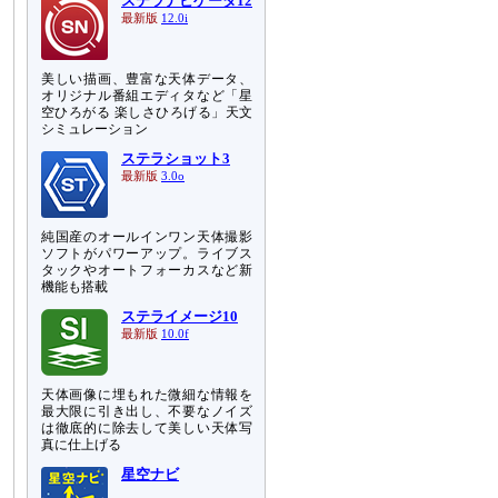
ステラナビゲータ12
最新版
12.0i
美しい描画、豊富な天体データ、
オリジナル番組エディタなど「星
空ひろがる 楽しさひろげる」天文
シミュレーション
ステラショット3
最新版
3.0o
純国産のオールインワン天体撮影
ソフトがパワーアップ。ライブス
タックやオートフォーカスなど新
機能も搭載
ステライメージ10
最新版
10.0f
天体画像に埋もれた微細な情報を
最大限に引き出し、不要なノイズ
は徹底的に除去して美しい天体写
真に仕上げる
星空ナビ