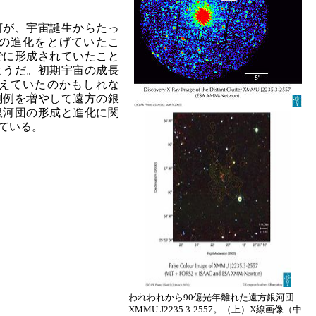
河が、宇宙誕生からたっ
の進化をとげていたこ
でに形成されていたこと
ようだ。初期宇宙の成長
えていたのかもしれな
測例を増やして遠方の銀
銀河団の形成と進化に関
ている。
われわれから90億光年離れた遠方銀河団
XMMU J2235.3-2557。（上）X線画像（中