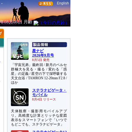
English
6年08月06日
月齢
星ナビ
2026年9月号
8月5日 発売
「宇宙兄弟」最終回 / 新月のペルセ
群極大を見る・撮る / 変わる「惑
星」の定義 / 星空の下で深呼吸する
天文台浴 / TAMRON 12-20mm F2.8 /
機
ほか
し
ステラナビゲータ・
ん
モバイル
8月4日 リリース
天体観察・撮影用モバイルアプ
リ。高精度な計算とリッチな星図
表示をスマートフォンで「いつで
もどこでも、ステラナビゲータ」