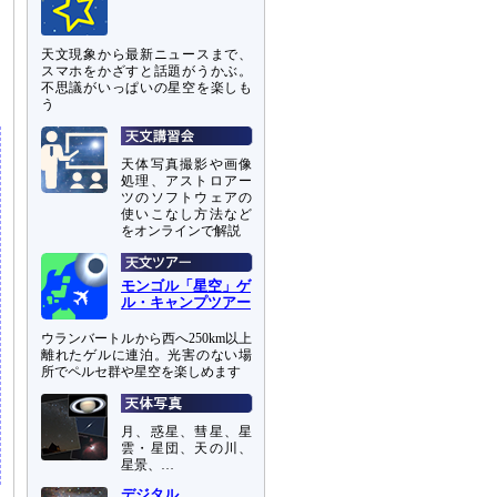
天文現象から最新ニュースまで、
スマホをかざすと話題がうかぶ。
不思議がいっぱいの星空を楽しも
う
天体写真撮影や画像
処理、アストロアー
ツのソフトウェアの
使いこなし方法など
をオンラインで解説
モンゴル「星空」ゲ
ル・キャンプツアー
ウランバートルから西へ250km以上
離れたゲルに連泊。光害のない場
所でペルセ群や星空を楽しめます
月、惑星、彗星、星
雲・星団、天の川、
星景、…
デジタル