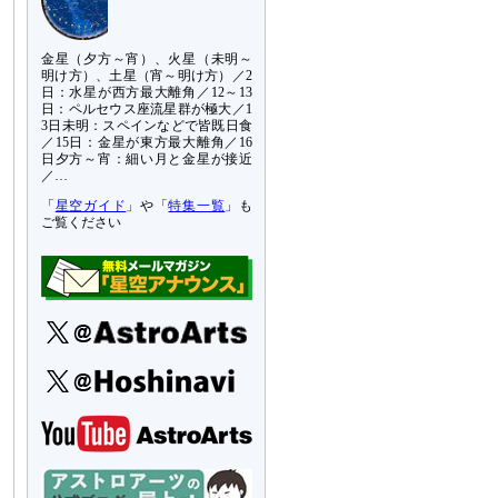
金星（夕方～宵）、火星（未明～
明け方）、土星（宵～明け方）／2
日：水星が西方最大離角／12～13
日：ペルセウス座流星群が極大／1
3日未明：スペインなどで皆既日食
／15日：金星が東方最大離角／16
日夕方～宵：細い月と金星が接近
／…
「
星空ガイド
」や「
特集一覧
」も
ご覧ください