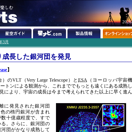
202
5年3月
り成長した銀河団を発見
ease
】
T（Very Large Telescope）と
ESA
（ヨーロッパ宇宙
ュートンによる観測から、これまででもっとも遠くにある成熟
見により、宇宙の成長は今まで考えられてきた以上に早く進
距離に発見された銀河団
は、赤い色の楕円銀河が含まれ
が数十億歳程度で、すで
いる。さらに、銀河団の
銀河団がかなり成熟して