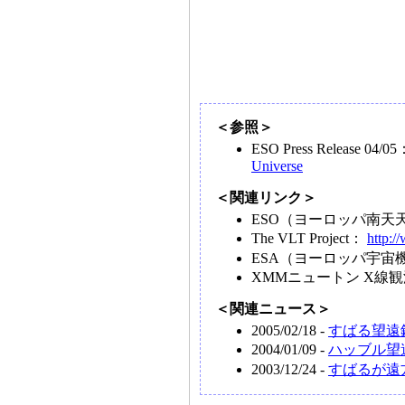
＜参照＞
ESO Press Release 04/0
Universe
＜関連リンク＞
ESO（ヨーロッパ南天
The VLT Project：
http:/
ESA（ヨーロッパ宇宙
XMMニュートン X線
＜関連ニュース＞
2005/02/18 -
すばる望遠
2004/01/09 -
ハッブル望
2003/12/24 -
すばるが遠方大