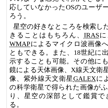
応していなかったOSのユーザ
ろう。
星空の好きなところを検索し
きることはもちろん、
IRAS
に
WMAP
によるマイクロ波画像
ともできる。また、18世紀に
示することも可能。その他に
鏡による天体画像、X線天文衛
像、紫外線天文衛星
GALEX
に
の科学衛星で得られた画像が
り、星空の深部として鑑賞で
る。