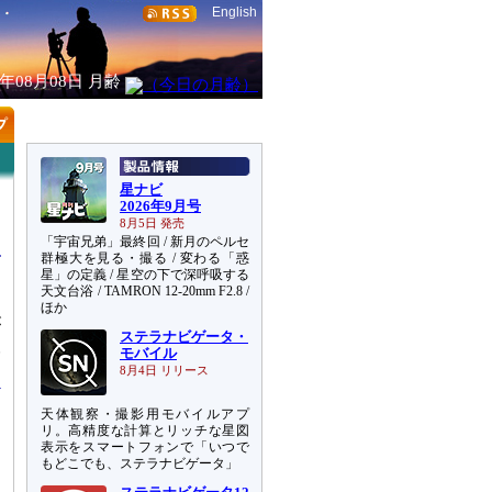
English
6年08月08日
月齢
星ナビ
2026年9月号
8月5日 発売
「宇宙兄弟」最終回 / 新月のペルセ
群極大を見る・撮る / 変わる「惑
星」の定義 / 星空の下で深呼吸する
天文台浴 / TAMRON 12-20mm F2.8 /
ほか
が
ステラナビゲータ・
望
モバイル
8月4日 リリース
天体観察・撮影用モバイルアプ
リ。高精度な計算とリッチな星図
表示をスマートフォンで「いつで
もどこでも、ステラナビゲータ」