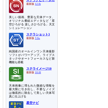
ステラナビゲータ12
最新版
12.0i
美しい描画、豊富な天体データ、
オリジナル番組エディタなど「星
空ひろがる 楽しさひろげる」天文
シミュレーション
ステラショット3
最新版
3.0o
マ
イ
純国産のオールインワン天体撮影
な
ソフトがパワーアップ。ライブス
タックやオートフォーカスなど新
機能も搭載
e
ステライメージ10
e
最新版
10.0f
、
す
天体画像に埋もれた微細な情報を
最大限に引き出し、不要なノイズ
モ
は徹底的に除去して美しい天体写
真に仕上げる
演
ン
星空ナビ
ロ