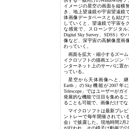
供する一般向けのWindows用
イメージの星空の画面を縦横
き、地上望遠鏡や宇宙望遠鏡
体画像データベースとも結び
していくと、望遠鏡で宇宙を
な感覚で、スローンデジタルス
Digital Sky Survey、S
像など、深宇宙の高解像度画
わっていく。
画面を拡大・縮小するズーム
イクロソフトの描画エンジン「Visu
ンターネット上のサーバに置か
っている。
星空から天体画像へと、継ぎ
Earth」のSky機能が200
Telescope」ではユーザ
発展的な機能で注目を集めるこ
ることも可能で、画像だけでな
マイクロソフトは最新プレビ
ントレーで毎年開催されてい
会）で披露した。現地時間2月27
が行われ、その様子は動画で公開され