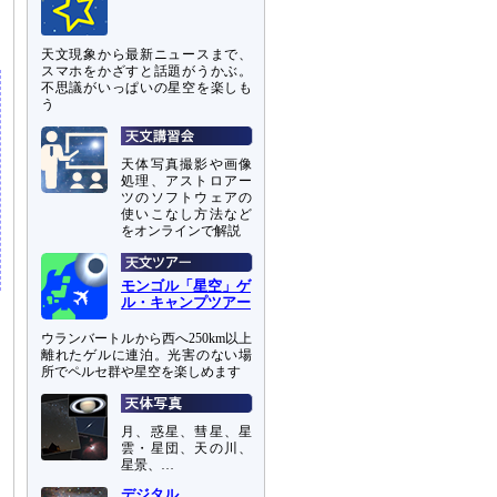
な
天文現象から最新ニュースまで、
スマホをかざすと話題がうかぶ。
不思議がいっぱいの星空を楽しも
う
天体写真撮影や画像
処理、アストロアー
ツのソフトウェアの
使いこなし方法など
をオンラインで解説
モンゴル「星空」ゲ
ル・キャンプツアー
ウランバートルから西へ250km以上
離れたゲルに連泊。光害のない場
所でペルセ群や星空を楽しめます
月、惑星、彗星、星
雲・星団、天の川、
星景、…
デジタル