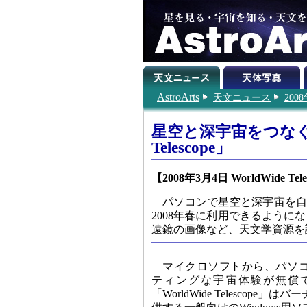
AstroArts
天文ニュース
200
星空と深宇宙をつなぐマ
Telescope」
【2008年3月4日 WorldWide Tele
パソコンで星空と深宇宙を自由に行
2008年春に利用できるよう
遠鏡の画像など、天文学資源を
マイクロソフトから、パソ
ティングな宇宙体験が無償
「WorldWide Telescope