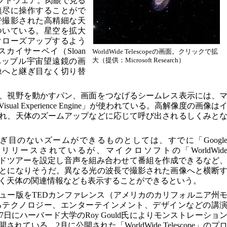
ソフトウェア。肉眼で見る
無尽に操作することがで
で撮影された高精細な天
ついている。星空を拡大
クローズアップするよう
カイサーベイ（Sloan
WorldWide Telescopeの画面。クリックで拡
大（提供：Microsoft Research）
DSS）やハッブル宇宙望遠鏡の画
像へと継ぎ目なく切り替
、視野を動かすパン、画面をつなげるシームレス表示には、
al Experience Engine」が使われている。高解像度の画像は
れ、天体のズームアップなどに応じて呼び出されるしくみと
目のないズームができるものとしては、すでに「Googl
7年にリリースされているが、マイクロソフトの「WorldWid
ーがガイドツアーを設定し音声を組み合わせて番組を作成できるなど
とになりそうだ。異なる光の波長で撮影された画像へと横断
く天体の関連情報なども表示することができるという。
ュー版をTEDカンファレンス（アメリカのカリフォルニア州
るテクノロジー、エンターテインメント、デザインなどの講
日にハーバード大学のRoy Gould氏によりモンストレーショ
ている。2月に公開された「WorldWide Telescope」のプ