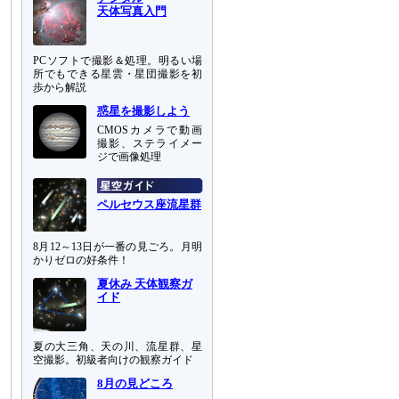
天体写真入門
PCソフトで撮影＆処理。明るい場
所でもできる星雲・星団撮影を初
歩から解説
惑星を撮影しよう
CMOSカメラで動画
撮影、ステライメー
ジで画像処理
ペルセウス座流星群
8月12～13日が一番の見ごろ。月明
かりゼロの好条件！
夏休み 天体観察ガ
イド
夏の大三角、天の川、流星群、星
空撮影。初級者向けの観察ガイド
8月の見どころ