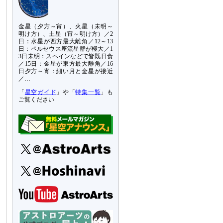
金星（夕方～宵）、火星（未明～
明け方）、土星（宵～明け方）／2
日：水星が西方最大離角／12～13
日：ペルセウス座流星群が極大／1
3日未明：スペインなどで皆既日食
／15日：金星が東方最大離角／16
日夕方～宵：細い月と金星が接近
／…
「
星空ガイド
」や「
特集一覧
」も
ご覧ください