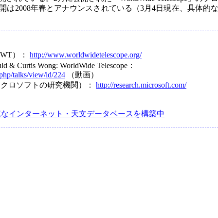
は2008年春とアナウンスされている（3月4日現在、具体的
e（WWT）：
http://www.worldwidetelescope.org/
ld & Curtis Wong: WorldWide Telescope：
php/talks/view/id/224
（動画）
rch（マイクロソフトの研究機関）：
http://research.microsoft.com/
模なインターネット・天文データベースを構築中