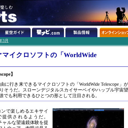
202
8年3月
イクロソフトの「WorldWide
scope】
き来できるマイクロソフトの「WorldWide Telescope」
になりそうだ。スローンデジタルスカイサーベイやハッブル宇宙
誰でも利用できるひとつの形として注目される。
コンで楽しめるエキサイ
で提供されるようだ。
」はバーチャルな望遠鏡体験を提