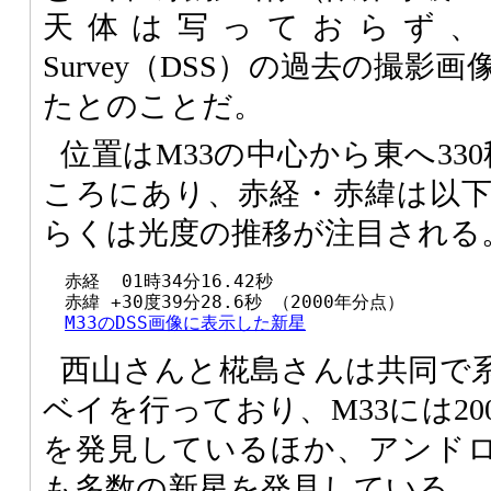
天体は写っておらず、また、D
Survey（DSS）の過去の撮
たとのことだ。
位置はM33の中心から東へ33
ころにあり、赤経・赤緯は以
らくは光度の推移が注目される
  赤経  01時34分16.42秒

  赤緯 +30度39分28.6秒 （2000年分点）

M33のDSS画像に表示した新星
西山さんと椛島さんは共同で
ベイを行っており、M33には20
を発見しているほか、アンドロ
も多数の新星を発見している。