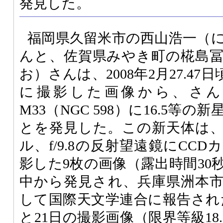
発見した。
福岡県久留米市の西山浩一（
んと、佐賀県みやき町の椛島
お）さんは、2008年2月27.4
に撮影した画像から、さん
M33（NGC 598）に16.5等
とを発見した。この新天体は、
ル、f/9.8の反射望遠鏡にCC
影した9枚の画像（露出時間30
中から発見され、兵庫県洲本
して国際天文学連合に報告された
と21日の撮影画像（限界等級18.