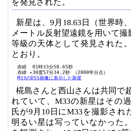
を発見された。
新星は、9月18.63日（世界時
メートル反射望遠鏡を用いて撮影
等級の天体として発見された
とおり。
  赤経  01時33分58.65秒

  赤緯 +30度57分34.2秒 （2000年分点）

M33のDSS画像に表示した新星
椛島さんと西山さんは共同で
れていて、M33の新星はその
氏が9月10日にM33を撮影され
明るい星は写っていなかった