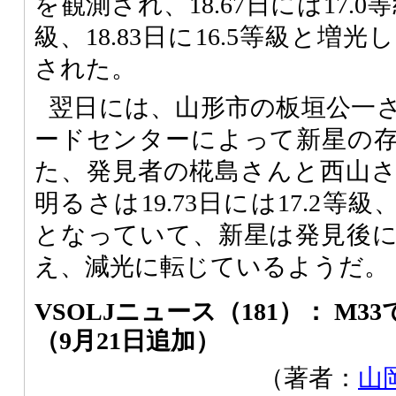
を観測され、18.67日には17.0等級
級、18.83日に16.5等級と
された。
翌日には、山形市の板垣公一
ードセンターによって新星の
た、発見者の椛島さんと西山
明るさは19.73日には17.2等級、
となっていて、新星は発見後
え、減光に転じているようだ。
VSOLJニュース（181）： M
（9月21日追加）
（著者：
山