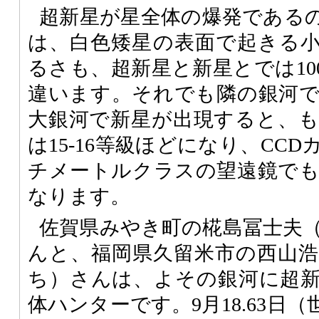
超新星が星全体の爆発である
は、白色矮星の表面で起きる
るさも、超新星と新星とでは100
違います。それでも隣の銀河
大銀河で新星が出現すると、
は15-16等級ほどになり、CC
チメートルクラスの望遠鏡で
なります。
佐賀県みやき町の椛島冨士夫
んと、福岡県久留米市の西山
ち）さんは、よその銀河に超
体ハンターです。9月18.63日