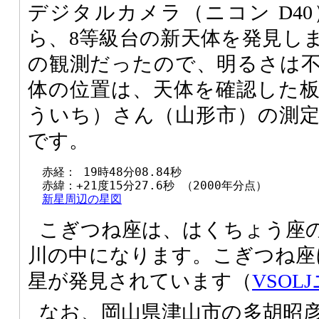
デジタルカメラ（ニコン D4
ら、8等級台の新天体を発見し
の観測だったので、明るさは
体の位置は、天体を確認した
ういち）さん（山形市）の測
です。
  赤経： 19時48分08.84秒

  赤緯：+21度15分27.6秒 （2000年分点）

新星周辺の星図
こぎつね座は、はくちょう座
川の中になります。こぎつね座
星が発見されています（
VSOL
なお、岡山県津山市の多胡昭