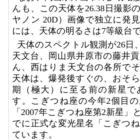
んも、この天体を26.38日撮
ヤノン 20D）画像で独立に発
には、天体の明るさは7等級台
天体のスペクトル観測が26日
天文台、岡山県井原市の藤井
ん、西はりま天文台の各所で
天体は、爆発後すぐの、おそ
期（極大）に至る前の新星で
す。こぎつね座の今年2個目
「2007年こぎつね座第2新星
でに正式な変光星名「こぎつね座
ています。