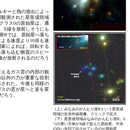
ルギーと熱の放出によっ
回観測された星形成領域
クラス0の原始星は、通
で、X線を放射しそうにも
座Rでは、原始星へ落ち
よる速度より10倍も速
門家によれば、回転する
へ落ち込む物質のスピー
線が放射されるのだろう
言えるガス雲の内部の観
力以外の力が重要な役割
示された。今後も同様の
ガスの雲が星へと姿を変
だろう。
（上）みなみのかんむり座Rという星形成
領域の近赤外線画像、クリックで拡大
（下）星形成領域みなみのかんむり座R。6
つの青い天体がX線で捉えた原始星。中央
の白い矢印で示されているのが原始星