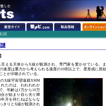
202
5年3月
の謎
】
も言える天体からX線が観測され、専門家を驚かせている。
の速度は重力から考えられる速度の10倍以上で、星形成に原
ことが示唆されている。
のX線宇宙望遠鏡XMM
されたのは、われわれか
で、年齢は1万から10万
融合が始まり自ら光り輝
の年月を待たねばならな
っきりとX線が観測され