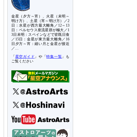
金星（夕方～宵）、火星（未明～
明け方）、土星（宵～明け方）／2
日：水星が西方最大離角／12～13
日：ペルセウス座流星群が極大／1
3日未明：スペインなどで皆既日食
／15日：金星が東方最大離角／16
日夕方～宵：細い月と金星が接近
／…
「
星空ガイド
」や「
特集一覧
」も
ご覧ください