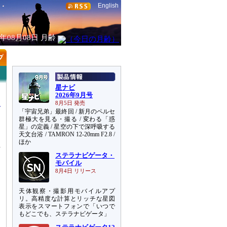
English
6年08月08日
月齢
星ナビ
2026年9月号
8月5日 発売
「宇宙兄弟」最終回 / 新月のペルセ
群極大を見る・撮る / 変わる「惑
星」の定義 / 星空の下で深呼吸する
天文台浴 / TAMRON 12-20mm F2.8 /
ま
ほか
始
ステラナビゲータ・
モバイル
8月4日 リリース
天体観察・撮影用モバイルアプ
リ。高精度な計算とリッチな星図
表示をスマートフォンで「いつで
もどこでも、ステラナビゲータ」