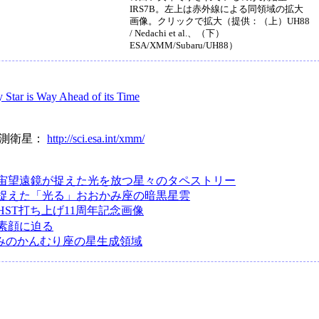
IRS7B。左上は赤外線による同領域の拡大
画像。クリックで拡大（提供：（上）UH88
/ Nedachi et al.、（下）
ESA/XMM/Subaru/UH88）
 Star is Way Ahead of its Time
観測衛星：
http://sci.esa.int/xmm/
宙望遠鏡が捉えた光を放つ星々のタペストリー
捉えた「光る」おおかみ座の暗黒星雲
HST打ち上げ11周年記念画像
素顔に迫る
みなみのかんむり座の星生成領域