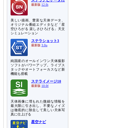
ステラナビゲータ12
最新版
12.0i
美しい描画、豊富な天体データ、
オリジナル番組エディタなど「星
空ひろがる 楽しさひろげる」天文
シミュレーション
ステラショット3
最新版
3.0o
純国産のオールインワン天体撮影
ソフトがパワーアップ。ライブス
タックやオートフォーカスなど新
機能も搭載
ステライメージ10
最新版
10.0f
天体画像に埋もれた微細な情報を
最大限に引き出し、不要なノイズ
は徹底的に除去して美しい天体写
真に仕上げる
星空ナビ