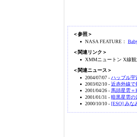
＜参照＞
NASA FEATURE：
Baby
＜関連リンク＞
XMMニュートン X線
＜関連ニュース＞
2004/07/07 -
ハッブル宇
2003/02/10 -
近赤外線で
2001/04/26 -
馬頭星雲＝
2001/01/31 -
暗黒星雲の
2000/10/10 -
[ESO] 