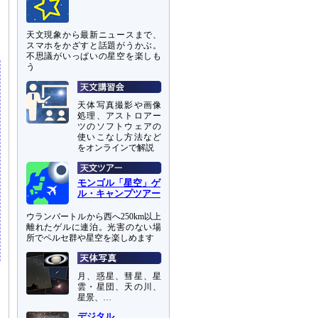
天文現象から最新ニュースまで、
スマホをかざすと話題がうかぶ。
不思議がいっぱいの星空を楽しも
う
天体写真撮影や画像
処理、アストロアー
ツのソフトウェアの
使いこなし方法など
をオンラインで解説
モンゴル「星空」ゲ
ル・キャンプツアー
ウランバートルから西へ250km以上
離れたゲルに連泊。光害のない場
所でペルセ群や星空を楽しめます
月、惑星、彗星、星
雲・星団、天の川、
星景、…
デジタル