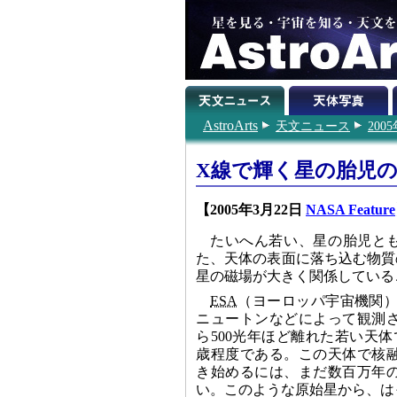
AstroArts
天文ニュース
200
X線で輝く星の胎児
【2005年3月22日
NASA Feature
たいへん若い、星の胎児と
た、天体の表面に落ち込む物質
星の磁場が大きく関係している
ESA
（ヨーロッパ宇宙機関）
ニュートンなどによって観測
ら500光年ほど離れた若い天体
歳程度である。この天体で核
き始めるには、まだ数百万年
い。このような原始星から、は