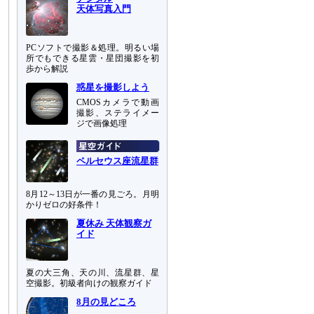
天体写真入門
PCソフトで撮影＆処理。明るい場
所でもできる星雲・星団撮影を初
歩から解説
惑星を撮影しよう
CMOSカメラで動画
撮影、ステライメー
ジで画像処理
ペルセウス座流星群
8月12～13日が一番の見ごろ。月明
かりゼロの好条件！
夏休み 天体観察ガ
イド
夏の大三角、天の川、流星群、星
空撮影。初級者向けの観察ガイド
8月の見どころ