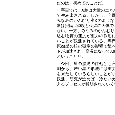
たのは、初めてのことだ。
宇宙では、X線は大量のエネ
て生み出される。しかし、今
みなみのかんむり座Rのような
常は摂氏-240度と低温の天体
ない。一方、みなみのかんむり
込む物質の速度が重力の作用に
いことが観測されている。専
原始星の核の磁場の影響で星
ドが加速され、高温になってX
ということだ。
今回、星の胎児の住処とも
測から、若い星の形成には重
を果たしているらしいことが
観測、研究が進めば、冷たい
えるプロセスが解明されていく