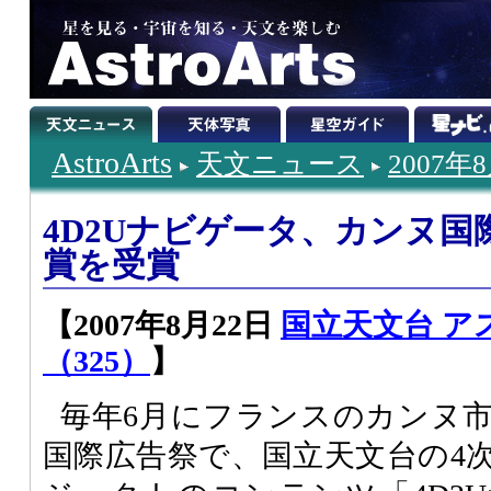
AstroArts
天文ニュース
2007年
4D2Uナビゲータ、カンヌ
賞を受賞
【2007年8月22日
国立天文台 ア
（325）
】
毎年6月にフランスのカンヌ
国際広告祭で、国立天文台の4