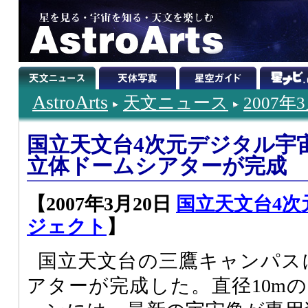
AstroArts
天文ニュース
2007年
国立天文台4次元デジタル宇
立体ドームシアターが完成
【2007年3月20日
国立天文台4
ジェクト
】
国立天文台の三鷹キャンパス
アターが完成した。直径10m