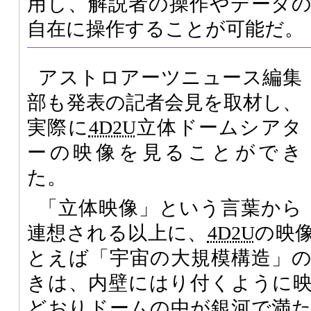
用し、解説者の操作やデータ
自在に操作することが可能だ。
アストロアーツニュース編集
部も発表の記者会見を取材し、
実際に
4D2U
立体ドームシアタ
ーの映像を見ることができ
た。
「立体映像」という言葉から
連想される以上に、
4D2U
の映
とえば「宇宙の大規模構造」
きは、内壁にはり付くように
どおりドームの中が銀河で満