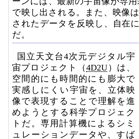
ーンには、最新の宇宙像が専用
で映し出される。また、映像
されたデータを反映し、自在
だ。
国立天文台4次元デジタル宇
宙プロジェクト（
4D2U
）は、
空間的にも時間的にも膨大で
実感しにくい宇宙を、立体映
像で表現することで理解を進
めようとする科学プロジェク
トだ。専用計算機によるシミ
ュレーションデータや、すば