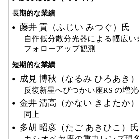
長期的な業績
藤井 貢（ふじい みつぐ）氏
自作低分散分光器による幅広い
フォローアップ観測
短期的な業績
成見 博秋（なるみ ひろあき
反復新星へびつかい座RS の増
金井 清高（かない きよたか
同上
多胡 昭彦（たご あきひこ）氏
カシオペヤ座の重力レンズ現