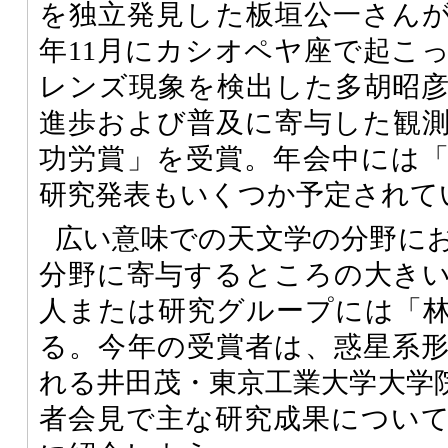
を独立発見した板垣公一さんが1
年11月にカシオペヤ座で起こ
レンズ現象を検出した多胡昭
進歩および普及に寄与した観
功労賞」を受賞。年会中には
研究発表もいくつか予定されて
広い意味での天文学の分野に
分野に寄与するところの大き
人または研究グループには「
る。今年の受賞者は、惑星系
れる井田茂・東京工業大学大学
者会見で主な研究成果につい