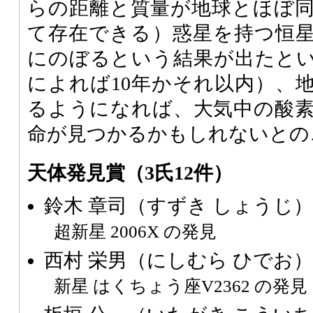
らの距離と質量が地球とほぼ
て存在できる）惑星を持つ恒星
にのぼるという結果が出たと
によれば10年かそれ以内）、
るようになれば、大気中の酸
命が見つかるかもしれないとの
天体発見賞（3氏12件）
鈴木 章司（すずき しょうじ
超新星 2006X の発見
西村 栄男（にしむら ひでお
新星 はくちょう座V2362 の発見