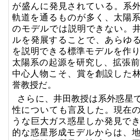
が盛んに発見されている。系
軌道を通るものが多く、太陽
のモデルでは説明できない。
ルを発展することで、あらゆ
を説明できる標準モデルを作
太陽系の起源を研究し、拡張
中心人物こそ、賞を創設した
誉教授だ。
さらに、井田教授は系外惑星
性についても言及した。現在
うな巨大ガス惑星しか発見で
的な惑星形成モデルからは、