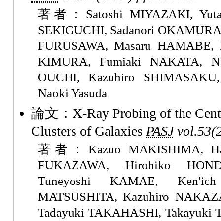
著者：Satoshi MIYAZAKI, Yuta
SEKIGUCHI, Sadanori OKAMURA, 
FURUSAWA, Masaru HAMABE, Ka
KIMURA, Fumiaki NAKATA, N
OUCHI, Kazuhiro SHIMASAKU,
Naoki Yasuda
論文：X-Ray Probing of the Centr
Clusters of Galaxies
PASJ
vol.53(
著者：Kazuo MAKISHIMA, Haji
FUKAZAWA, Hirohiko HOND
Tuneyoshi KAMAE, Ken'ic
MATSUSHITA, Kazuhiro NAKAZ
Tadayuki TAKAHASHI, Takayuki 