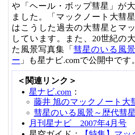
や「ヘール・ボップ彗星」が
ました。「マックノート大彗
はこうした過去の大彗星とマ
しています。また、20世紀の
た風景写真集「
彗星のいる風
ー
」も星ナビ.comで公開中です
＜関連リンク＞
星ナビ.com
：
藤井 旭のマックノート大
彗星のいる風景～歴代彗
月刊星ナビ 2007年4月号
星空ガイド：
【特集】マッ