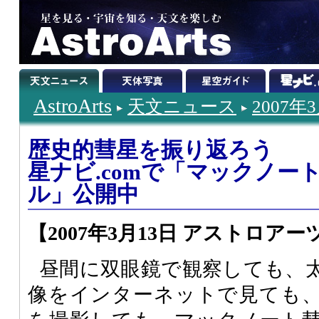
AstroArts
天文ニュース
2007年
歴史的彗星を振り返ろう
星ナビ.comで「マックノー
ル」公開中
【2007年3月13日 アストロアー
昼間に双眼鏡で観察しても、
像をインターネットで見ても