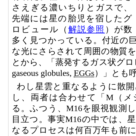
さえぎる濃いちりとガスで、
先端には星の胎児を宿したグ
ロビュール（
解説参照
）が数
多く見つかっている。付近の
な光にさらされて周囲の物質
とから、「蒸発するガス状グロビュール
gaseous globules,
EGGs
）」とも
わし星雲と重なるように散開星団
し、両者は合わせて「M（メ
る。ふつう、M16を眼視観測
目立つ。事実M16の中では、
なるプロセスは何百万年も前