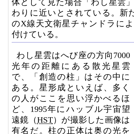
体として見た場合「わし星雲
わりに近いとされている。新
のX線天文衛星チャンドラに
付けている。
わし星雲はへび座の方向7000
光年の距離にある散光星雲
で、「創造の柱」はその中に
ある。星形成といえば、多く
の人がここを思い浮かべるほ
ど、1995年にハッブル宇宙望
遠鏡（
HST
）が撮影した画像は
有名だ。柱の正体は奥の光を