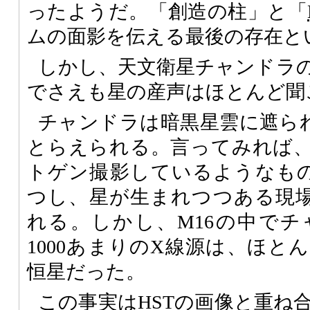
ったようだ。「創造の柱」と「
ムの面影を伝える最後の存在と
しかし、天文衛星チャンドラ
でさえも星の産声はほとんど聞
チャンドラは暗黒星雲に遮ら
とらえられる。言ってみれば
トゲン撮影しているようなも
つし、星が生まれつつある現
れる。しかし、M16の中で
1000あまりのX線源は、ほと
恒星だった。
この事実は
HST
の画像と重ね