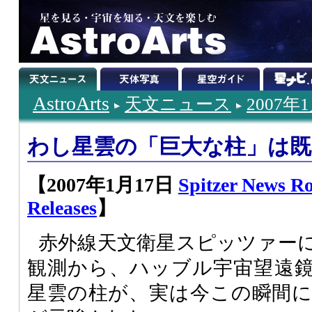
AstroArts
天文ニュース
2007年
わし星雲の「巨大な柱」は既
【2007年1月17日
Spitzer News R
Releases
】
赤外線天文衛星スピッツァー
観測から、ハッブル宇宙望遠
星雲の柱が、実は今この瞬間