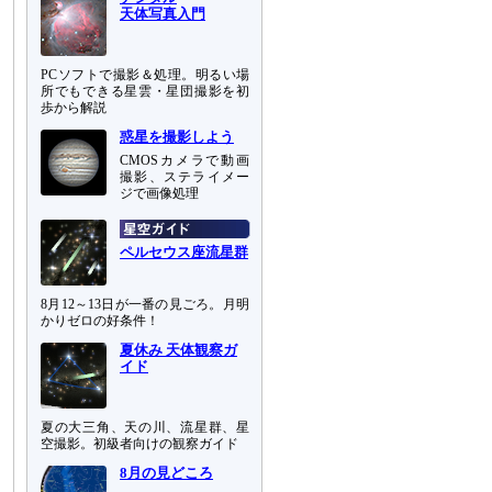
天体写真入門
PCソフトで撮影＆処理。明るい場
所でもできる星雲・星団撮影を初
歩から解説
惑星を撮影しよう
CMOSカメラで動画
撮影、ステライメー
ジで画像処理
ペルセウス座流星群
8月12～13日が一番の見ごろ。月明
かりゼロの好条件！
夏休み 天体観察ガ
イド
夏の大三角、天の川、流星群、星
空撮影。初級者向けの観察ガイド
8月の見どころ