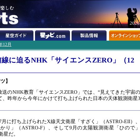
202
6年12月
線に迫るNHK「サイエンスZERO」（12
ーツ】
ら放送のNHK教育「サイエンスZERO」では、“見えてきた宇宙
して、昨年から今年にかけて打ち上げられた日本の天体観測衛星
月に打ち上げられたX線天文衛星「すざく」（ASTRO-EII）
かり」（ASTRO-F）、そして9月の太陽観測衛星「ひので
測衛星だ。