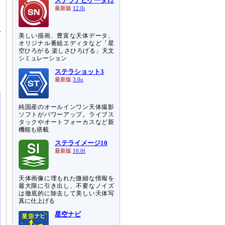
ステラナビゲータ12
を
最新版
12.0i
し
な
ば
美しい描画、豊富な天体データ、
オリジナル番組エディタなど「星
表
空ひろがる 楽しさひろげる」天文
シミュレーション
そ
ステラショット3
最新版
3.0o
純国産のオールインワン天体撮影
ソフトがパワーアップ。ライブス
タックやオートフォーカスなど新
機能も搭載
ステライメージ10
最新版
10.0f
天体画像に埋もれた微細な情報を
最大限に引き出し、不要なノイズ
は徹底的に除去して美しい天体写
真に仕上げる
星空ナビ