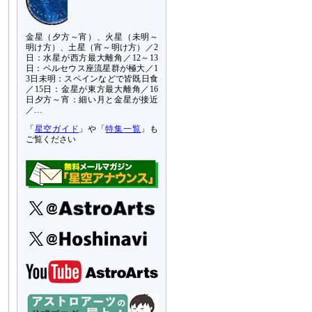
金星（夕方～宵）、火星（未明～
明け方）、土星（宵～明け方）／2
日：水星が西方最大離角／12～13
日：ペルセウス座流星群が極大／1
3日未明：スペインなどで皆既日食
／15日：金星が東方最大離角／16
日夕方～宵：細い月と金星が接近
／…
「
星空ガイド
」や「
特集一覧
」も
ご覧ください