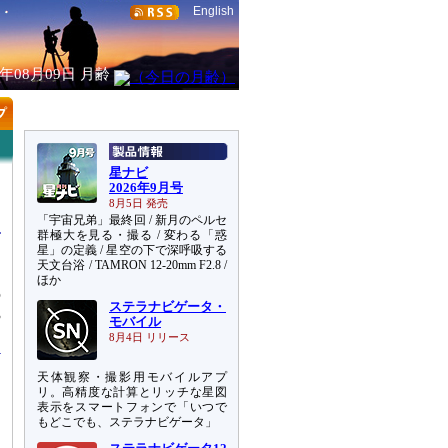
English
6年08月09日
月齢
星ナビ
2026年9月号
8月5日 発売
「宇宙兄弟」最終回 / 新月のペルセ
群極大を見る・撮る / 変わる「惑
星」の定義 / 星空の下で深呼吸する
天文台浴 / TAMRON 12-20mm F2.8 /
ほか
の
ステラナビゲータ・
3
モバイル
8月4日 リリース
天体観察・撮影用モバイルアプ
、
リ。高精度な計算とリッチな星図
」
表示をスマートフォンで「いつで
もどこでも、ステラナビゲータ」