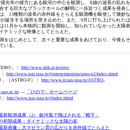
2億光年の彼方にある銀河の中心を観測し、X線の波長の乱れ
在する巨大なブラックホールの解明に一歩近づく成果を発表
は、13種類の波長の赤外線をとらえる観測機を駆使して微妙
が誕生する場所を突き止めた。また、9月に打ち上げられた
は11月から本格的に観測を開始し、知られていなかった太陽
イナミックな映像としてとらえた。
測をはじめとして、次々と重要な成果をあげており、今後も
ている。
ZERO」：
http://www.nhk.or.jp/zero/
）：
http://www.isas.jaxa.jp/j/enterp/missions/astro-e2/index.shtml
」（ASTRO-F）：
http://www.ir.isas.jaxa.jp/ASTRO-
.nao.ac.jp/
―
「ひので」ホームページ
部：
http://www.isas.jaxa.jp/j/index.shtml
最新観測成果（2） 銀河風で飛ばされる「帽子」
の初期成果：ダイナミックな太陽の姿
最新画像：大マゼラン雲の広がりを赤外線でとらえた