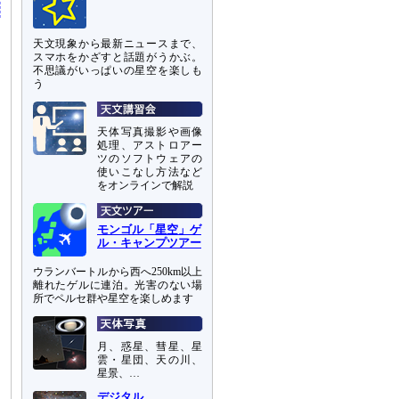
天文現象から最新ニュースまで、
スマホをかざすと話題がうかぶ。
不思議がいっぱいの星空を楽しも
う
天体写真撮影や画像
処理、アストロアー
ツのソフトウェアの
使いこなし方法など
をオンラインで解説
モンゴル「星空」ゲ
ル・キャンプツアー
ウランバートルから西へ250km以上
離れたゲルに連泊。光害のない場
所でペルセ群や星空を楽しめます
月、惑星、彗星、星
雲・星団、天の川、
星景、…
デジタル