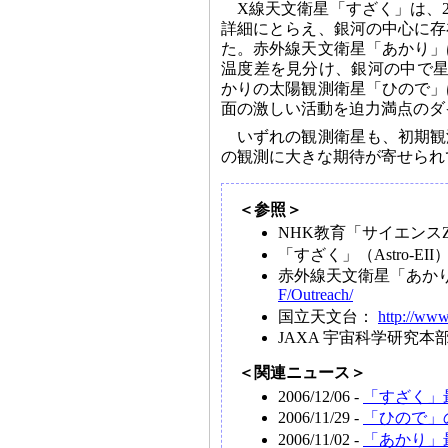
X線天文衛星「すざく」は、
詳細にとらえ、銀河の中心に存
た。赤外線天文衛星「あかり」
温度差を見分け、銀河の中で星
かりの太陽観測衛星「ひので」
面の激しい活動を迫力満点のダ
いずれの観測衛星も、初期観
の観測に大きな期待が寄せられ
＜参照＞
NHK教育「サイエンス
「すざく」（Astro-EII
赤外線天文衛星「あかり
F/Outreach/
国立天文台：
http://www
JAXA 宇宙科学研究本
＜関連ニュース＞
2006/12/06 -
「すざく」
2006/11/29 -
「ひので」
2006/11/02 -
「あかり」