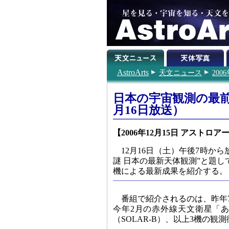
AstroArts
天文ニュース
200
日本の宇宙観測の最前
月16日放送）
【2006年12月15日 アストロア
12月16日（土）午後7時か
謎 日本の最新天体観測”と題
機による最新成果を紹介する。
番組で紹介されるのは、昨年7
今年2月の赤外線天文衛星「あ
（SOLAR-B）、以上3機の観