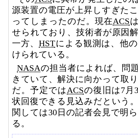
源装置の電圧が上昇しすぎた
ってしまったのだ。現在
ACS
せられており、技術者が原因
一方、
HST
による観測は、他の
けられている。
NASA
の担当者によれば、問
きていて、解決に向かって取
だ。予定では
ACS
の復旧は7月
状回復できる見込みだという
関しては30日の記者会見で明
る。