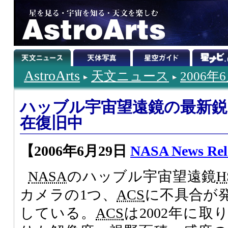
AstroArts
天文ニュース
2006年
ハッブル宇宙望遠鏡の最新鋭
在復旧中
【2006年6月29日
NASA News Rel
NASA
のハッブル宇宙望遠鏡
H
カメラの1つ、
ACS
に不具合が
している。
ACS
は2002年に