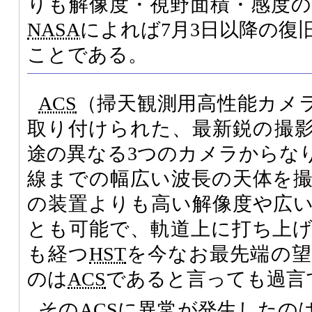
りも解像度・視野面積・感度
NASA
によれば7月3日以降の復
ことである。
ACS
（掃天観測用高性能カメラ
取り付けられた、最新鋭の撮
途の異なる3つのカメラからな
線までの幅広い波長の天体を
の装置よりも高い解像度や広
とも可能で、軌道上に打ち上げ
も経つ
HST
を今なお最先端の
のは
ACS
であると言っても過言
その
ACS
に異常が発生したのは