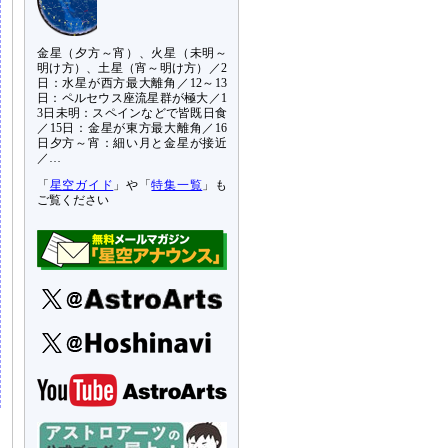
金星（夕方～宵）、火星（未明～
明け方）、土星（宵～明け方）／2
日：水星が西方最大離角／12～13
日：ペルセウス座流星群が極大／1
3日未明：スペインなどで皆既日食
／15日：金星が東方最大離角／16
日夕方～宵：細い月と金星が接近
／…
「
星空ガイド
」や「
特集一覧
」も
ご覧ください