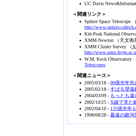
UC Davis News&Informa
＜関連リンク＞
Spitzer Space Tel
http://www.spitzer.caltech.
Kitt Peak National
XMM-Newton （天文衛
XMM Cluster Survey （
http://www.astro.livjm.ac.
W.M. Keck Observa
Telescopes
＜関連ニュース＞
2005/03/18 -
90億光年
2005/02/18 -
すばる望遠
2004/03/09 -
もっとも遠
2002/10/25 -
X線で見た
2002/04/10 -
135億光
1998/08/28 -
最遠の銀河