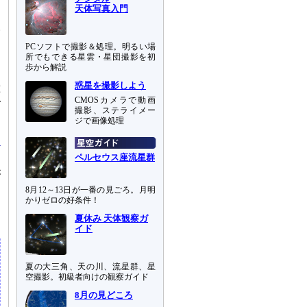
天体写真入門
い
ー
PCソフトで撮影＆処理。明るい場
な
所でもできる星雲・星団撮影を初
歩から解説
惑星を撮影しよう
究
CMOSカメラで動画
で
撮影、ステライメー
ジで画像処理
ペルセウス座流星群
が
。
8月12～13日が一番の見ごろ。月明
つ
かりゼロの好条件！
夏休み 天体観察ガ
イド
夏の大三角、天の川、流星群、星
空撮影。初級者向けの観察ガイド
8月の見どころ