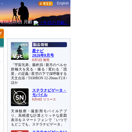
English
6年08月09日
月齢
星ナビ
2026年9月号
8月5日 発売
「宇宙兄弟」最終回 / 新月のペルセ
群極大を見る・撮る / 変わる「惑
星」の定義 / 星空の下で深呼吸する
天文台浴 / TAMRON 12-20mm F2.8 /
）
ほか
1
ステラナビゲータ・
ッ
モバイル
星
8月4日 リリース
か
天体観察・撮影用モバイルアプ
リ。高精度な計算とリッチな星図
表示をスマートフォンで「いつで
もどこでも、ステラナビゲータ」