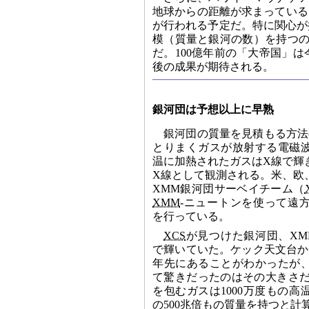
地球からの距離が求まっている
が行われる予定だ。特に関心が
模（質量と銀河の数）を持つの
だ。100億年前の「大帝国」
後の成果が期待される。
銀河団は予想以上に早熟
銀河団の質量を見積もる方法
とりまくガスが放射する電磁
温に加熱されたガスはX線で輝
X線として観測される。米、欧
XMM銀河団サーベイチーム（
XMM
-ニュートンを使って遠
を行っている。
XCS
が見つけた銀河団、XMM-X
で輝いていた。ケック天文台か
年先にあることがわかったが
て驚きだったのはその大きさだ。XMM
を包むガスは1000万度もの
の500兆倍もの質量を持つと計