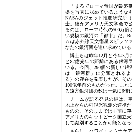
「まるでローマ帝国が最盛
姿を写真に収めているような
NASAのジェット推進研究所（
士。彼がアメリカ天文学会で
るのは、ローマ時代の500万
い規模の銀河の「都市」だ。Bro
ムは赤外線天文衛星スピッツ
なたの銀河団を追い求めている
博士らは昨年12月と今年3月
と82億光年の距離にある銀河
いる。今回、290個の新しい
は「銀河群」に分類されるよ
る）の存在を発表したが、そのう
100億年前のものだった。こ
る遠方銀河団の数は一気に6倍
チームが語る発見の鍵は、
地上からの可視光観測の連携だ
ものの、そのままでは手前に存
アメリカのキットピーク国立天
して識別することが可能となっ
さらに、ハワイ・マウナケア