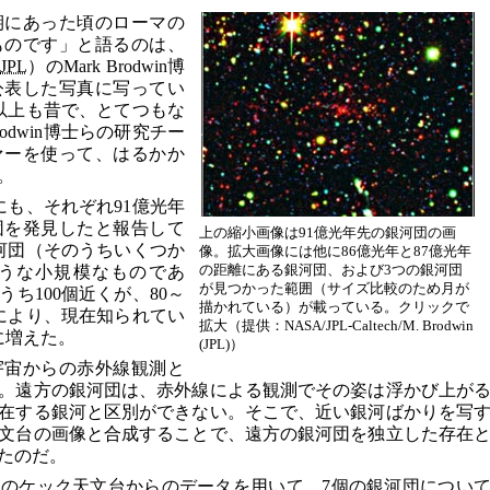
期にあった頃のローマの
ものです」と語るのは、
JPL
）のMark Brodwin博
公表した写真に写ってい
倍以上も昔で、とてつもな
dwin博士らの研究チー
ァーを使って、はるかか
。
にも、それぞれ91億光年
団を発見したと報告して
上の縮小画像は91億光年先の銀河団の画
銀河団（そのうちいくつか
像。拡大画像には他に86億光年と87億光年
の距離にある銀河団、および3つの銀河団
うな小規模なものであ
が見つかった範囲（サイズ比較のため月が
ち100個近くが、80～
描かれている）が載っている。クリックで
れにより、現在知られてい
拡大（提供：NASA/JPL-Caltech/M. Brodwin
に増えた。
(JPL)）
宇宙からの赤外線観測と
。遠方の銀河団は、赤外線による観測でその姿は浮かび上が
在する銀河と区別ができない。そこで、近い銀河ばかりを写
文台の画像と合成することで、遠方の銀河団を独立した存在
たのだ。
のケック天文台からのデータを用いて、7個の銀河団につい