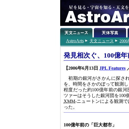
AstroArts
天文ニュース
200
発見相次ぐ、100億
【2006年6月13日
JPL Features
初期の銀河がさかんに探さ
を、時間をさかのぼって観測し
程度だった約100億年前の銀
ツァーはそうした銀河団を10
XMM
-ニュートンによる観測
った。
100億年前の「巨大都市」