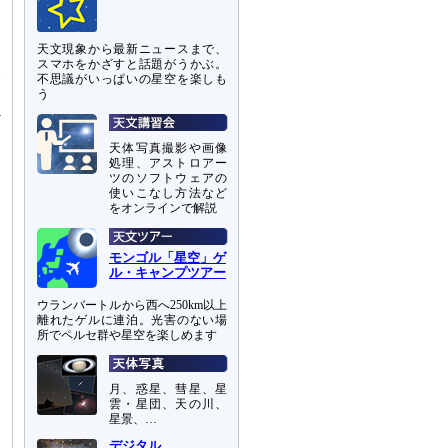
測
規
天文現象から最新ニュースまで、
マ
スマホをかざすと話題がうかぶ。
今
不思議がいっぱいの星空を楽しも
う
天体写真撮影や画像
処理、アストロアー
ツのソフトウェアの
使いこなし方法など
をオンラインで解説
モンゴル「星空」ゲ
ル・キャンプツアー
ウランバートルから西へ250km以上
離れたゲルに連泊。光害のない場
所でペルセ群や星空を楽しめます
月、惑星、彗星、星
雲・星団、天の川、
星景、…
デジタル