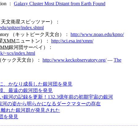
tion ：
Galaxy Cluster Most Distant from Earth Found
escope （天文衛星スピッツァー）：
edu/spitzer/index.shtml
 Observatory （キットピーク天文台）：
http://www.noao.edu/kpno/
星
XMM
ニュートン）：
http://sci.esa.int/xmm/
XMM
銀河団サーベイ）：
uk/~xcs/index.html
tory （ケック天文台）：
http://www.keckobservatory.org/
―
The
先に、かなり成長した銀河団を発見
鏡、最遠の銀河団を発見
い銀河の記録を更新！132.3億年前の初期宇宙の銀河
銀河の姿から明らかになるダークマターの存在
年も離れた銀河群が発見された
団を発見