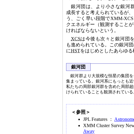
銀河団は、より小さな銀河
成長すると考えられているが、
う、ごく早い段階でXMM-XCS
クエネルギー（観測することが
ければならないという。
XCS
は今後も次々と銀河団を見つ
も進められている。この銀河団
に
HST
をはじめとしたあらゆる
銀河団
銀河群より大規模な恒星の集団を
集まっている。銀河系にもっとも近
私たちの局部銀河群を含めた局部超
けられていることも観測されている
＜参照＞
JPL Features ：
Astronomer
XMM Cluster Survey N
Away