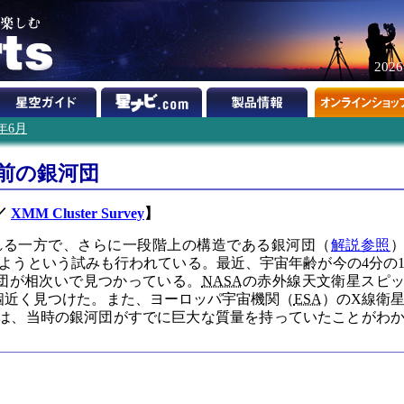
202
6年6月
年前の銀河団
／
XMM Cluster Survey
】
れる一方で、さらに一段階上の構造である銀河団（
解説参照
ようという試みも行われている。最近、宇宙年齢が今の4分の
河団が相次いで見つかっている。
NASA
の赤外線天文衛星スピ
0個近く見つけた。また、ヨーロッパ宇宙機関（
ESA
）のX線衛
では、当時の銀河団がすでに巨大な質量を持っていたことがわ