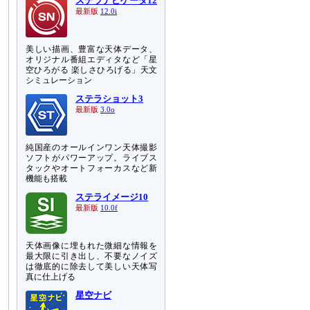
ステラナビゲータ12
最新版
12.0i
美しい描画、豊富な天体データ、
オリジナル番組エディタなど「星
空ひろがる 楽しさひろげる」天文
シミュレーション
ステラショット3
最新版
3.0o
純国産のオールインワン天体撮影
ソフトがパワーアップ。ライブス
タックやオートフォーカスなど新
機能も搭載
ステライメージ10
最新版
10.0f
る
天体画像に埋もれた微細な情報を
最大限に引き出し、不要なノイズ
す
は徹底的に除去して美しい天体写
と
真に仕上げる
星空ナビ
て