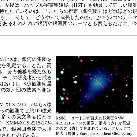
。今後は、ハッブル宇宙望遠鏡（
HST
）も動員して詳しい観
持たれているのは、「これらの都市（銀河団）はどれほどの
か」、そして「どうやって成長したのか」という2つのテー
は今あるわれわれの銀河や銀河団のルーツとも言えるだけに、
の1つは、銀河の集団を
波を測定することだ。高
き、赤方偏移を経た後も
、チリの研究者から成る
XCS
）は、X線観測衛星
方の銀河団の捜索と測定
CS 2215-1734もX線
らの観測では約100億光
、多くの天文学者にとっ
XMM
-ニュートンが捉えた銀河団XMM-
-XCS 2215-1734
XCS 2215-1734の画像。銀河（赤）が高温
のガス（青）で包まれている。クリックで
高温で、銀河団全体で太陽
拡大（提供：European Southern Observatory
算されたのである。