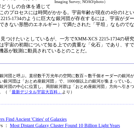
Imaging Survey; NOAO/photo）
群どうしの合体を通じて
このプロセスには時間がかかる。宇宙年齢が現在の4分の1と
 2215-1734のように巨大な銀河団が存在するには、宇宙がダ
できない形態のエネルギー）で満たされた「平坦」なもので
けたいとしているが、一方でXMM-XCS 2215-1734の研
は宇宙の初期について知る上での貴重な「化石」であり、す
機器が観測に動員されているとのことだ。
銀河団と呼ぶ。直径数千万光年の空間に数百～数千個オーダーの銀河
い銀河団は「おとめ座銀河団」で、1000個以上の銀河が集まっている
銀河団の中心に位置し、局部銀河群は「おとめ座銀河団」方向へ引き
。（「
最新デジタル宇宙大百科」
より）
s Find Ancient 'Cities' of Galaxies
ews ：
Most Distant Galaxy Cluster Found 10 Billion Light Years