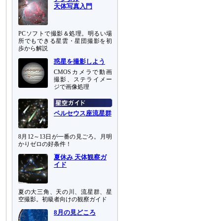
天体写真入門
PCソフトで撮影＆処理。明るい場
所でもできる星雲・星団撮影を初
歩から解説
惑星を撮影しよう
CMOSカメラで動画
撮影、ステライメー
ジで画像処理
ペルセウス座流星群
8月12～13日が一番の見ごろ。月明
かりゼロの好条件！
夏休み 天体観察ガ
イド
夏の大三角、天の川、流星群、星
空撮影。初級者向けの観察ガイド
8月の見どころ