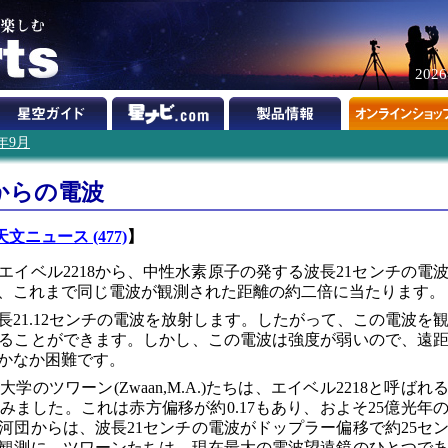
202
1年9月
8からの電波
天文ニュース (477)
】
エイベル2218から、中性水素原子の発する波長21センチの電
、これまで同じ電波が観測された距離の約二倍に当たります。
21.12センチの電波を放射します。したがって、この電波を
ることができます。しかし、この電波は強度が弱いので、遠
かなか困難です。
のツワーン(Zwaan,M.A.)たちは、エイベル2218と呼ばれ
ました。これは赤方偏移が約0.17もあり、およそ25億光年
河団からは、波長21センチの電波がドップラー偏移で約25セ
観測に、ツワーンたちは、現在最大の電波望遠鏡のひとつで