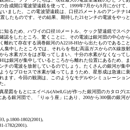
合成開口電波望遠鏡を使って、1999年7月から9月にかけて
ないました。この電波望遠鏡は、口径25メートルのアンテナ1
配置したものです。その結果、期待した21センチの電波をやっ
に知るため、ハワイの口径10メートル、ケック望遠鏡でスペ
確認をしたところ、驚くことに、その電波は銀河団の中心か
離れて存在する渦巻銀河のA2218-HIから出たものであるこ
ん集中したところでは、それらを包む高温ガスからのX線放
から水素ガスをはぎ取ってしまい、十分の水素がなくなって
8-HIは銀河が集中しているところから離れた位置にあるため、
センチの電波を放射しているのでしょう。たくさんの銀河が集
ようなプロセスで水素が減ってしまうため、星形成は急速に
れます。今回の観測は、このようなモデルやシミュレーショ
た。
真星図をもとにエイベル(Abell,G)が作った銀河団のカタログ(
目にある銀河団で、「りゅう座」にあり、200から300個の銀河
293, p.1800-1802(2001),
781-1782(2001).