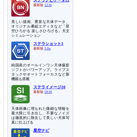
ステラナビゲータ12
、
最新版
12.0i
4
と
美しい描画、豊富な天体データ、
オリジナル番組エディタなど「星
空ひろがる 楽しさひろげる」天文
ク
シミュレーション
ら
ステラショット3
と
最新版
3.0o
射
し
ま
純国産のオールインワン天体撮影
中
ソフトがパワーアップ。ライブス
タックやオートフォーカスなど新
衰
機能も搭載
ン
ステライメージ10
最新版
10.0f
エ
が
天体画像に埋もれた微細な情報を
最大限に引き出し、不要なノイズ
は徹底的に除去して美しい天体写
真に仕上げる
星空ナビ