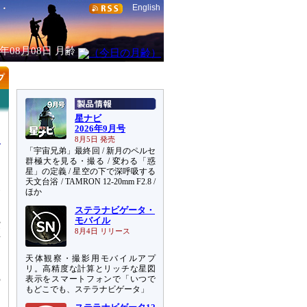
English
6年08月08日
月齢
星ナビ
2026年9月号
8月5日 発売
「宇宙兄弟」最終回 / 新月のペルセ
群極大を見る・撮る / 変わる「惑
星」の定義 / 星空の下で深呼吸する
天文台浴 / TAMRON 12-20mm F2.8 /
波
ほか
ステラナビゲータ・
観
モバイル
距
8月4日 リリース
天体観察・撮影用モバイルアプ
る
リ。高精度な計算とリッチな星図
の
表示をスマートフォンで「いつで
もどこでも、ステラナビゲータ」
ン
あ