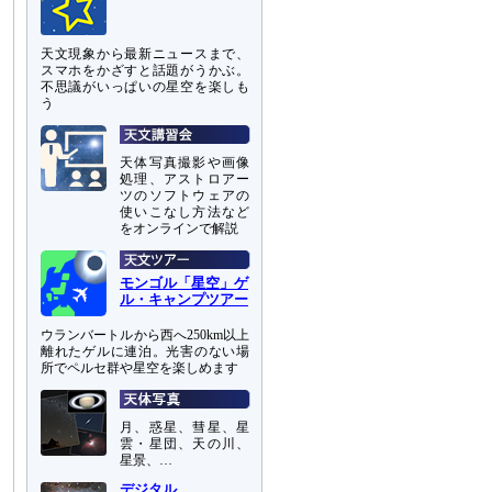
天文現象から最新ニュースまで、
スマホをかざすと話題がうかぶ。
不思議がいっぱいの星空を楽しも
う
天体写真撮影や画像
処理、アストロアー
ツのソフトウェアの
使いこなし方法など
をオンラインで解説
モンゴル「星空」ゲ
ル・キャンプツアー
ウランバートルから西へ250km以上
離れたゲルに連泊。光害のない場
所でペルセ群や星空を楽しめます
月、惑星、彗星、星
雲・星団、天の川、
星景、…
デジタル