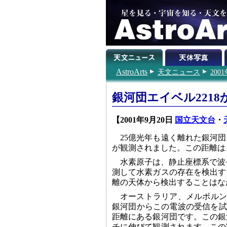
AstroArts
天文ニュース
200
銀河団エイベル221
【2001年9月20日
国立天文台
・
25億光年も遠く離れた銀河団
が観測されました。この距離は
水素原子は、静止座標系で波長
測して水素ガスの存在を検出す
離の天体から検出することはな
オーストラリア、メルボルン大学
銀河団からこの電波の受信を試み
距離にある銀河団です。この銀
チに伸びて観測されます。この