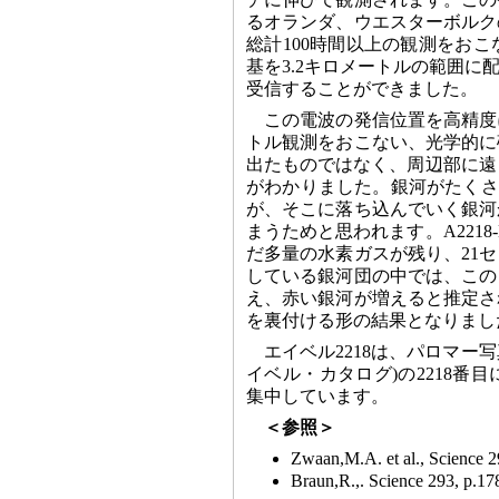
るオランダ、ウエスターボルクの
総計100時間以上の観測をおこ
基を3.2キロメートルの範囲に
受信することができました。
この電波の発信位置を高精度
トル観測をおこない、光学的に
出たものではなく、周辺部に遠く
がわかりました。銀河がたくさ
が、そこに落ち込んでいく銀河
まうためと思われます。A221
だ多量の水素ガスが残り、21
している銀河団の中では、この
え、赤い銀河が増えると推定さ
を裏付ける形の結果となりまし
エイベル2218は、パロマー写
イベル・カタログ)の2218番
集中しています。
＜参照＞
Zwaan,M.A. et al., Science 
Braun,R.,. Science 293, p.1