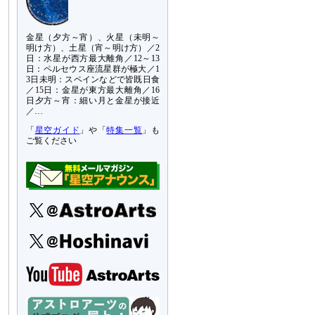
金星（夕方～宵）、火星（未明～
明け方）、土星（宵～明け方）／2
日：水星が西方最大離角／12～13
日：ペルセウス座流星群が極大／1
3日未明：スペインなどで皆既日食
／15日：金星が東方最大離角／16
日夕方～宵：細い月と金星が接近
／…
「
星空ガイド
」や「
特集一覧
」も
ご覧ください