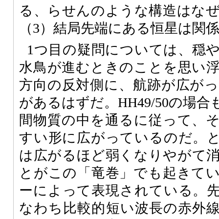
る、らせんのような構造はな
（3）結局先端にある恒星は関
1つ目の疑問については、穏
水鳥が進むときのことを思い
方向の反対側に、航跡が広が
があるはずだ。HH49/50の場
間物質の中を通るに従って、
すい形に広がっているのだ。
は広がるほど弱くなりやがて
とがこの「竜巻」でも起きて
ーによって表現されている。
なわち比較的短い波長の赤外