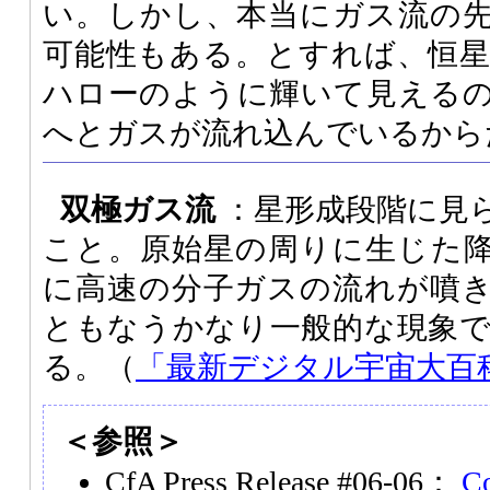
い。しかし、本当にガス流の
可能性もある。とすれば、恒
ハローのように輝いて見える
へとガスが流れ込んでいるから
双極ガス流
：星形成段階に見
こと。原始星の周りに生じた
に高速の分子ガスの流れが噴
ともなうかなり一般的な現象
る。（
「最新デジタル宇宙大百
＜参照＞
CfA Press Release #06-06：
Co