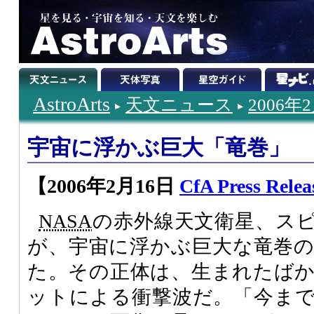
AstroArts
天文ニュース
2006年
宇宙に浮かぶ巨大「竜巻」
【2006年2月16日
CfA Press Relea
NASA
の赤外線天文衛星、ス
が、宇宙に浮かぶ巨大な竜巻
た。その正体は、生まれたば
ットによる衝撃波だ。「今ま