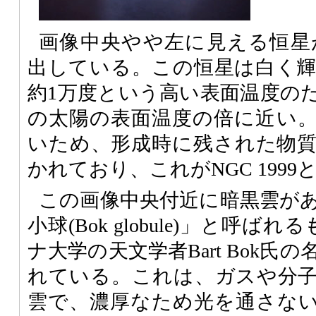
画像中央やや左に見える恒星がN
出している。この恒星は白く
約1万度という高い表面温度の
の太陽の表面温度の倍に近い
いため、形成時に残された物
かれており、これがNGC 199
この画像中央付近に暗黒雲が
小球(Bok globule)」と呼
ナ大学の天文学者Bart Bok
れている。これは、ガスや分
雲で、濃厚なため光を通さな