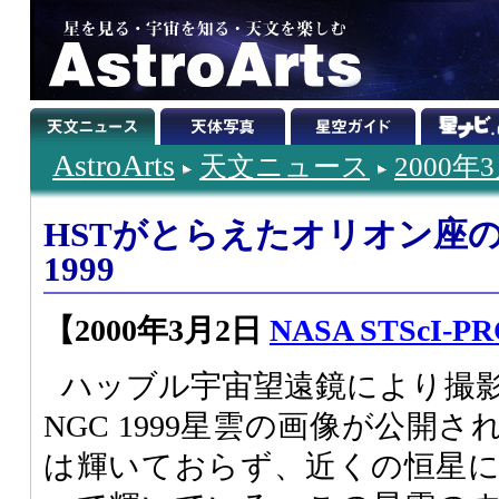
AstroArts
天文ニュース
2000年
HSTがとらえたオリオン座の
1999
【2000年3月2日
NASA STScI-PRC0
ハッブル宇宙望遠鏡により撮
NGC 1999星雲の画像が公開
は輝いておらず、近くの恒星