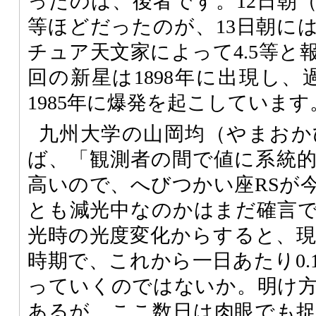
ったのは、後者です。12日朝（
等ほどだったのが、13日朝に
チュア天文家によって4.5等と
回の新星は1898年に出現し、
1985年に爆発を起こしています
九州大学の山岡均（やまおか
ば、「観測者の間で値に系統
高いので、へびつかい座RSが
とも減光中なのかはまだ確言
光時の光度変化からすると、
時期で、これから一日あたり0.
っていくのではないか。明け
あるが、ここ数日は肉眼でも