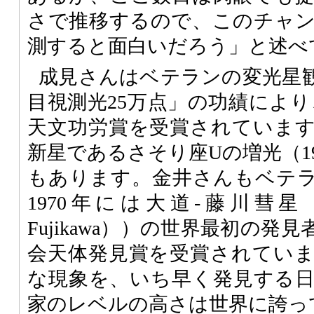
さで推移するので、このチャ
測すると面白いだろう」と述べ
成見さんはベテランの変光星
目視測光25万点」の功績により
天文功労賞を受賞されていま
新星であるさそり座Uの増光（1
もあります。金井さんもベテ
1970年には大道-藤川彗星（C/1
Fujikawa））の世界最初の
会天体発見賞を受賞されてい
な現象を、いち早く発見する
家のレベルの高さは世界に誇っ