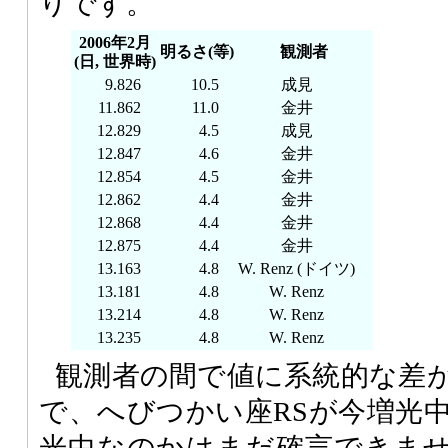
りです。
2006年2月
明るさ(等)
観測者
(日, 世界時)
9.826
10.5
成見
11.862
11.0
金井
12.829
4.5
成見
12.847
4.6
金井
12.854
4.5
金井
12.862
4.4
金井
12.868
4.4
金井
12.875
4.4
金井
13.163
4.8
W. Renz (ドイツ)
13.181
4.8
W. Renz
13.214
4.8
W. Renz
13.235
4.8
W. Renz
観測者の間で値に系統的な差
で、へびつかい座RSが今増光
光中なのかはまだ確言できま