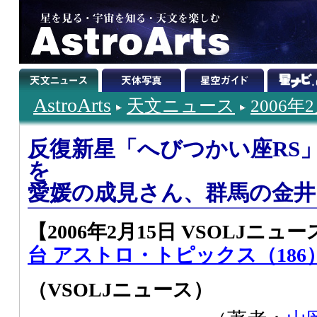
AstroArts
天文ニュース
2006年
反復新星「へびつかい座RS」
を
愛媛の成見さん、群馬の金井
【2006年2月15日 VSOLJニュース
台 アストロ・トピックス（186
（VSOLJニュース）