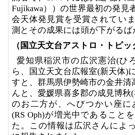
Fujikawa））の世界最初の
会天体発見賞を受賞されてい
測とその成果には頭が下がるば
（国立天文台アストロ・トピッ
愛知県稲沢市の広沢憲治(ひ
ら、国立天文台広報室(新天体)
すと、群馬県伊勢崎市の金井清高
んと、愛媛県喜多郡の成見博秋(
のお二方が、へびつかい座に
(RS Oph)が増光中であるこ
た。この情報は広沢さんによ