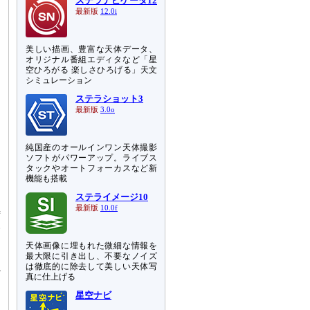
ステラナビゲータ12
最新版
12.0i
美しい描画、豊富な天体データ、
オリジナル番組エディタなど「星
空ひろがる 楽しさひろげる」天文
シミュレーション
ステラショット3
最新版
3.0o
純国産のオールインワン天体撮影
ソフトがパワーアップ。ライブス
タックやオートフォーカスなど新
機能も搭載
ステライメージ10
最新版
10.0f
時
い
よ
天体画像に埋もれた微細な情報を
な
最大限に引き出し、不要なノイズ
は徹底的に除去して美しい天体写
べ
真に仕上げる
山
し
星空ナビ
し