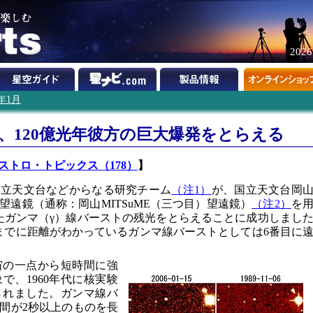
202
6年1月
鏡、120億光年彼方の巨大爆発をとらえる
ストロ・トピックス（178）
】
国立天文台などからなる研究チーム
（注1）
が、国立天文台岡
望遠鏡（通称：岡山MITSuME（三つ目）望遠鏡）
（注2）
を
ったガンマ（γ）線バーストの残光をとらえることに成功しまし
までに距離がわかっているガンマ線バーストとしては6番目に
宙の一点から短時間に強
で、1960年代に核実験
されました。ガンマ線バ
間が2秒以上のものを長