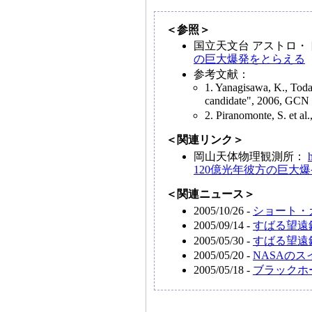
＜参照＞
国立天文台 アストロ・
の巨大爆発をとらえる
参考文献：
1. Yanagisawa, K., Tod
candidate", 2006, GCN 
2. Piranomonte, S. et a
＜関連リンク＞
岡山天体物理観測所：
120億光年彼方の巨大
＜関連ニュース＞
2005/10/26 -
ショート・
2005/09/14 -
すばる望遠
2005/05/30 -
すばる望遠
2005/05/20 -
NASAのス
2005/05/18 -
ブラックホ