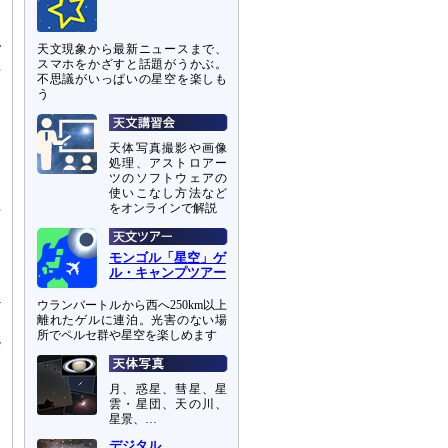
で
天文現象から最新ニュースまで、
スマホをかざすと話題がうかぶ。
年
不思議がいっぱいの星空を楽しも
う
測
よ
天体写真撮影や画像
処理、アストロアー
ツのソフトウェアの
台
使いこなし方法など
理
をオンラインで解説
と
し
モンゴル「星空」ゲ
文
ル・キャンプツアー
ウランバートルから西へ250km以上
離れたゲルに連泊。光害のない場
所でペルセ群や星空を楽しめます
現
も
く
月、惑星、彗星、星
ょ
雲・星団、天の川、
。
星景、…
デジタル