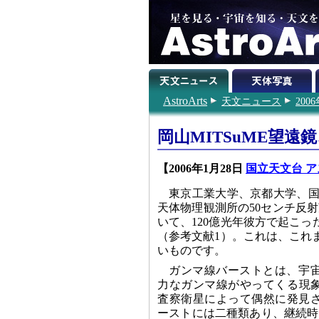
AstroArts
天文ニュース
200
岡山MITSuME望遠
【2006年1月28日
国立天文台 ア
東京工業大学、京都大学、
天体物理観測所の50センチ反射
いて、120億光年彼方で起こ
（参考文献1）。これは、これ
いものです。
ガンマ線バーストとは、宇
力なガンマ線がやってくる現象
査察衛星によって偶然に発見
ーストには二種類あり、継続時