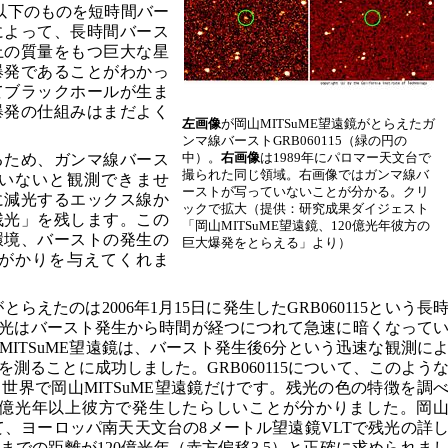
以下のものを短時間バー
によって、長時間バース
上の質量をもつ巨大な星
爆発であることがわかっ
てブラックホールが生ま
爆発の仕組みはまだよく
左画像
が岡山MITSuME望遠鏡がとらえたガ
ンマ線バーストGRB060115（緑の円の
中）。
右画像
は1989年にパロマー天文台で
るため、ガンマ線バース
撮られた同じ領域。右画像ではガンマ線バ
いないと観測できませ
ーストが写っていないことが分かる。クリ
に減光するエックス線か
ックで拡大（提供：研究成果ダイジェスト
残光」を残します。この
「岡山MITSuME望遠鏡、120億光年彼方の
環境、バーストの発生の
巨大爆発をとらえる」より）
がかりを与えてくれま
とらえたのは2006年1月15日に発生したGRB060115という長
光はバースト発生から時間が経つにつれて急速に暗くなって
ITSuME望遠鏡は、バースト発生後6分という迅速な観測に
測ることに成功しました。GRB060115について、このよう
世界で岡山MITSuME望遠鏡だけです。残光の色の特徴を調
0億光年以上彼方で発生したらしいことが分かりました。岡
けて、ヨーロッパ南天天文台の8メートル望遠鏡VLTで残光の詳
での距離が120億光年（赤方偏移3.5）と正確に求められま