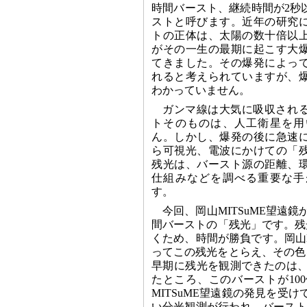
時間バースト、継続時間が2秒
ストと呼びます。近年の研究
トの正体は、太陽の数十倍以
がその一生の最期に起こす大
てきました。その爆発によっ
れると考えられていますが、
わかっていません。
ガンマ線は大気に吸収され
トそのものは、人工衛星を用
ん。しかし、爆発の後に急速
ら可視光、電波にかけての「
残光は、バースト源の距離、
仕組みなどを調べる重要な手
す。
今回、岡山MITSuME望遠鏡が
間バーストの「残光」です。残
くため、時間が勝負です。岡山M
ってこの残光をとらえ、その色を
早期に残光を観測できたのは、
たところ、このバーストが10
MITSuME望遠鏡の発見を受
い分光観測が行われ、バーストま