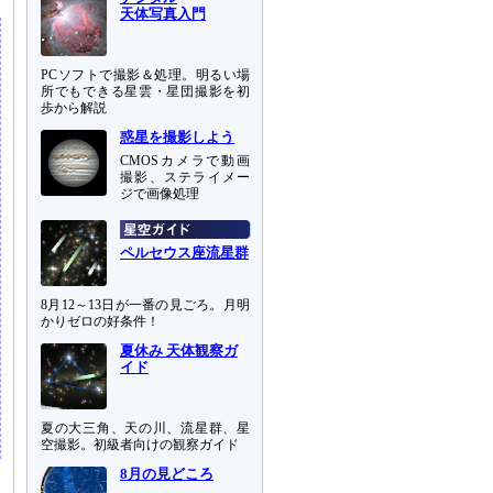
天体写真入門
PCソフトで撮影＆処理。明るい場
所でもできる星雲・星団撮影を初
歩から解説
惑星を撮影しよう
CMOSカメラで動画
撮影、ステライメー
ジで画像処理
ペルセウス座流星群
8月12～13日が一番の見ごろ。月明
かりゼロの好条件！
夏休み 天体観察ガ
イド
夏の大三角、天の川、流星群、星
空撮影。初級者向けの観察ガイド
8月の見どころ