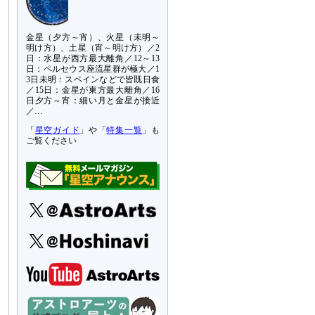
金星（夕方～宵）、火星（未明～
明け方）、土星（宵～明け方）／2
日：水星が西方最大離角／12～13
日：ペルセウス座流星群が極大／1
3日未明：スペインなどで皆既日食
／15日：金星が東方最大離角／16
日夕方～宵：細い月と金星が接近
／…
「
星空ガイド
」や「
特集一覧
」も
ご覧ください