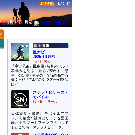
English
6年08月07日
月齢
星ナビ
2026年9月号
8月5日 発売
「宇宙兄弟」最終回 / 新月のペルセ
群極大を見る・撮る / 変わる「惑
星」の定義 / 星空の下で深呼吸する
天文台浴 / TAMRON 12-20mm F2.8 /
山
ほか
用
ステラナビゲータ・
た
モバイル
遠
8月4日 リリース
天体観察・撮影用モバイルアプ
リ。高精度な計算とリッチな星図
表示をスマートフォンで「いつで
もどこでも、ステラナビゲータ」