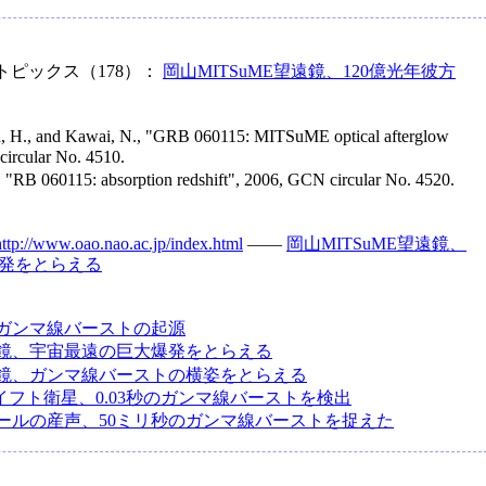
トピックス（178）：
岡山MITSuME望遠鏡、120億光年彼方
a, H., and Kawai, N., "GRB 060115: MITSuME optical afterglow
circular No. 4510.
l., "RB 060115: absorption redshift", 2006, GCN circular No. 4520.
http://www.oao.nao.ac.jp/index.html
――
岡山MITSuME望遠鏡、
爆発をとらえる
ガンマ線バーストの起源
鏡、宇宙最遠の巨大爆発をとらえる
鏡、ガンマ線バーストの横姿をとらえる
イフト衛星、0.03秒のガンマ線バーストを検出
ールの産声、50ミリ秒のガンマ線バーストを捉えた