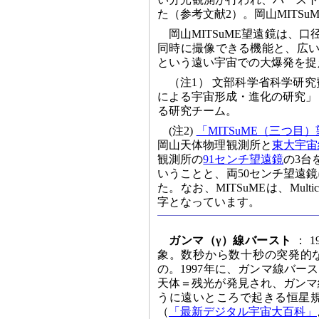
た（参考文献2）。岡山MITS
岡山MITSuME望遠鏡は、口
同時に撮像できる機能と、広い
という遠い宇宙での大爆発を捉
（注1） 文部科学省科学研
による宇宙形成・進化の研究」
る研究チーム。
(注2)
「MITSuME（三つ目
岡山天体物理観測所と
東大宇宙
観測所の
91センチ望遠鏡
の3台
いうことと、両50センチ望遠
た。なお、MITSuMEは、Multicolor Im
字となっています。
ガンマ（γ）線バースト
： 
象。数秒から数十秒の突発的
の。1997年に、ガンマ線バ
天体＝残光が発見され、ガンマ
うに遠いところで起きる恒星
（
「最新デジタル宇宙大百科」