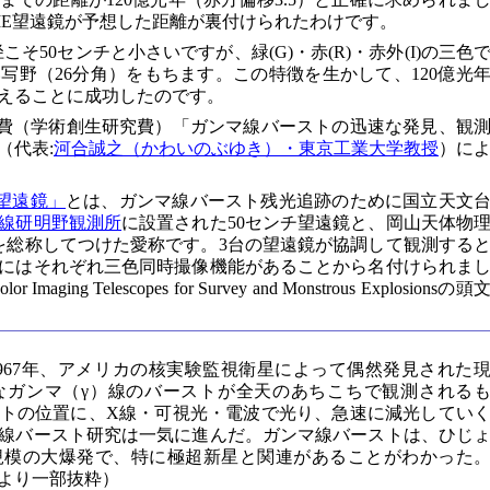
uME望遠鏡が予想した距離が裏付けられたわけです。
径こそ50センチと小さいですが、緑(G)・赤(R)・赤外(I)の三色
写野（26分角）をもちます。この特徴を生かして、120億光
えることに成功したのです。
究費（学術創生研究費）「ガンマ線バーストの迅速な発見、観
（代表:
河合誠之（かわいのぶゆき）・東京工業大学教授
）に
）望遠鏡」
とは、ガンマ線バースト残光追跡のために国立天文
線研明野観測所
に設置された50センチ望遠鏡と、岡山天体物
を総称してつけた愛称です。3台の望遠鏡が協調して観測する
鏡にはそれぞれ三色同時撮像機能があることから名付けられま
aging Telescopes for Survey and Monstrous Explosionsの頭
1967年、アメリカの核実験監視衛星によって偶然発見された
なガンマ（γ）線のバーストが全天のあちこちで観測される
ーストの位置に、X線・可視光・電波で光り、急速に減光してい
線バースト研究は一気に進んだ。ガンマ線バーストは、ひじ
規模の大爆発で、特に極超新星と関連があることがわかった
より一部抜粋）