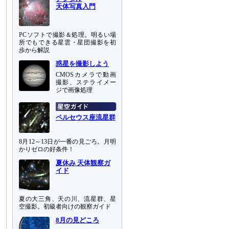
天体写真入門
PCソフトで撮影＆処理。明るい場
所でもできる星雲・星団撮影を初
歩から解説
惑星を撮影しよう
CMOSカメラで動画
撮影、ステライメー
ジで画像処理
ペルセウス座流星群
8月12～13日が一番の見ごろ。月明
かりゼロの好条件！
夏休み 天体観察ガ
イド
夏の大三角、天の川、流星群、星
空撮影。初級者向けの観察ガイド
8月の見どころ