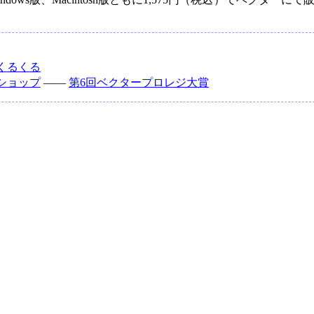
くるくる
ショップ
――
第6回ベクタープロレジ大賞