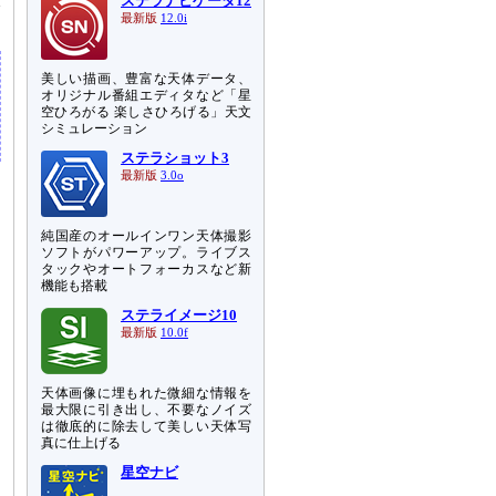
ステラナビゲータ12
最新版
12.0i
美しい描画、豊富な天体データ、
オリジナル番組エディタなど「星
空ひろがる 楽しさひろげる」天文
シミュレーション
ステラショット3
最新版
3.0o
純国産のオールインワン天体撮影
ソフトがパワーアップ。ライブス
タックやオートフォーカスなど新
機能も搭載
ステライメージ10
最新版
10.0f
天体画像に埋もれた微細な情報を
最大限に引き出し、不要なノイズ
は徹底的に除去して美しい天体写
真に仕上げる
星空ナビ