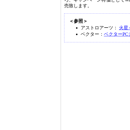
売致します。
＜参照＞
アストロアーツ：
火星
ベクター：
ベクターPC