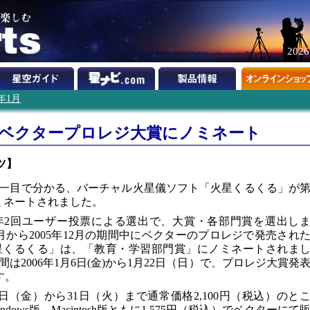
202
6年1月
回ベクタープロレジ大賞にノミネート
ツ】
一目で分かる、バーチャル火星儀ソフト「火星くるくる」が
ミネートされました。
年2回ユーザー投票による選出で、大賞・各部門賞を選出し
7月から2005年12月の期間中にベクターのプロレジで発売され
星くるくる」は、「教育・学習部門賞」にノミネートされま
2006年1月6日(金)から1月22日（日）で、プロレジ大賞発
す。
日（金）から31日（火）まで通常価格2,100円（税込）のと
ows版、Macintosh版ともに1,575円（税込）でベクターにて