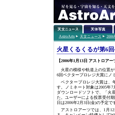
AstroArts
天文ニュース
200
火星くるくるが第6
【2006年1月13日 アストロアー
火星の模様や軌道上の位置が
6回ベクタープロレジ大賞にノ
ベクタープロレジ大賞は、
す。ノミネート対象は2005年
ダウンロードソフトで、「火
た。ユーザーによる投票受付期間は
日は2006年2月3日(金)の予定で
アストロアーツでは、1月12
ろ、キャンペーン特価としてWind