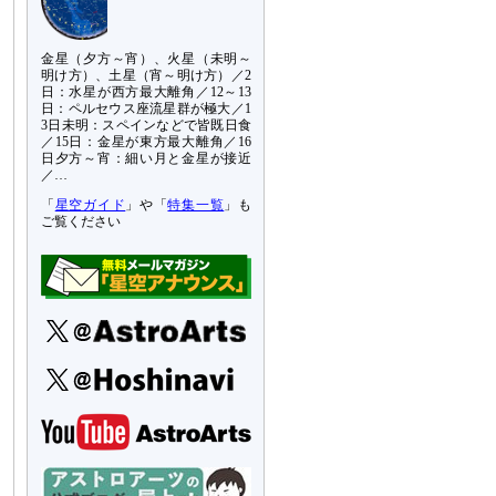
金星（夕方～宵）、火星（未明～
明け方）、土星（宵～明け方）／2
日：水星が西方最大離角／12～13
日：ペルセウス座流星群が極大／1
3日未明：スペインなどで皆既日食
／15日：金星が東方最大離角／16
日夕方～宵：細い月と金星が接近
／…
「
星空ガイド
」や「
特集一覧
」も
ご覧ください