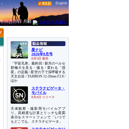
English
6年08月09日
月齢
星ナビ
2026年9月号
8月5日 発売
「宇宙兄弟」最終回 / 新月のペルセ
群極大を見る・撮る / 変わる「惑
星」の定義 / 星空の下で深呼吸する
天文台浴 / TAMRON 12-20mm F2.8 /
第
ほか
ステラナビゲータ・
ま
モバイル
た
8月4日 リリース
し
天体観察・撮影用モバイルアプ
表
リ。高精度な計算とリッチな星図
表示をスマートフォンで「いつで
もどこでも、ステラナビゲータ」
こ
販