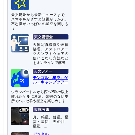
天文現象から最新ニュースまで、
スマホをかざすと話題がうかぶ。
不思議がいっぱいの星空を楽しも
う
天体写真撮影や画像
処理、アストロアー
ツのソフトウェアの
使いこなし方法など
をオンラインで解説
モンゴル「星空」ゲ
ル・キャンプツアー
ウランバートルから西へ250km以上
離れたゲルに連泊。光害のない場
所でペルセ群や星空を楽しめます
月、惑星、彗星、星
雲・星団、天の川、
星景、…
デジタル