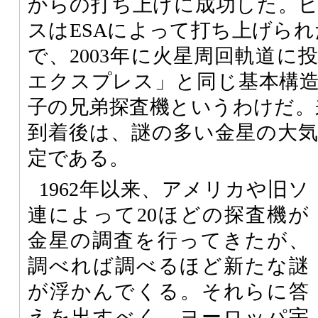
からの打ち上げに成功した。
スはESAによって打ち上げられ
で、2003年に火星周回軌道に
エクスプレス」と同じ基本構
子の兄弟探査機というわけだ。来
到着後は、謎の多い金星の大
定である。
1962年以来、アメリカや旧ソ
連によって20ほどの探査機が
金星の調査を行ってきたが、
調べれば調べるほど新たな謎
が浮かんでくる。それらに答
えを出すべく、ヨーロッパ宇