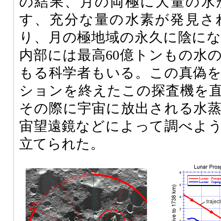
の結果、月の両極に大量の水
す、充分な量の水素が発見さ
り、月の極地域の永久に陰に
内部には最高60億トンもの水
もる科学者もいる。この真偽
ションを終えたこの探査機を
その際に宇宙に放出される水
宙望遠鏡などによって調べよ
立てられた。