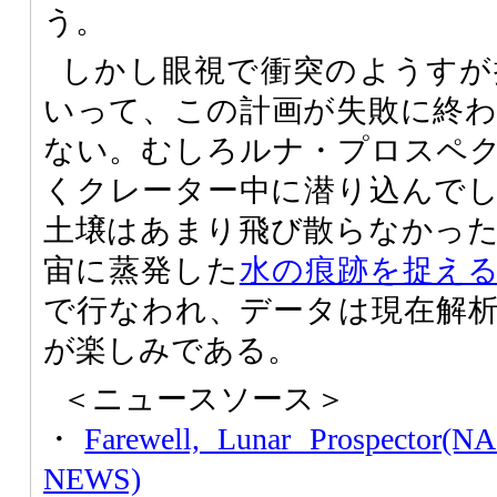
う。
しかし眼視で衝突のようすが
いって、この計画が失敗に終
ない。むしろルナ・プロスペ
くクレーター中に潜り込んで
土壌はあまり飛び散らなかっ
宙に蒸発した
水の痕跡を捉え
で行なわれ、データは現在解
が楽しみである。
＜ニュースソース＞
・
Farewell, Lunar Prospector
NEWS)