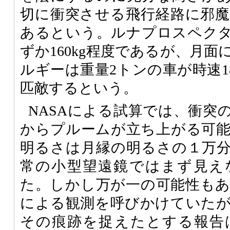
切に衝突させる飛行経路に邪
あるという。ルナプロスペク
ずか160kg程度であるが、月
ルギーは重量2トンの車が時速1
匹敵するという。
NASAによる試算では、衝突
からプルームが立ち上がる可
明るさは月縁の明るさの１万
常の小型望遠鏡ではまず見え
た。しかし万が一の可能性も
による観測を呼びかけていた
その痕跡を捉えたとする報告