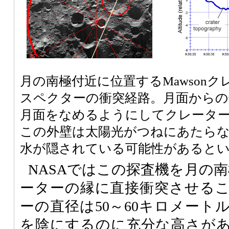
月の南極付近に位置するMawson
スペクターの衝突経路。月面からの
月面をなめるようにしてクレータ
この外壁は太陽光がつねにあたら
水が隠されている可能性があると
NASAではこの探査機を月の南極
ーターの縁に直接衝突させる
ーの直径は50～60キロメート
を陰にするのに充分な高さが