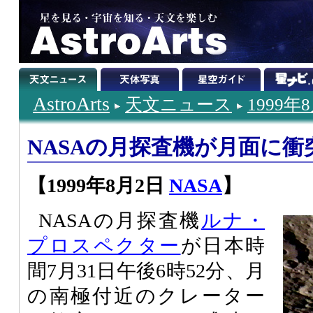
AstroArts
天文ニュース
1999年
NASAの月探査機が月面に衝
【1999年8月2日
NASA
】
NASAの月探査機
ルナ・
プロスペクター
が日本時
間7月31日午後6時52分、月
の南極付近のクレーター