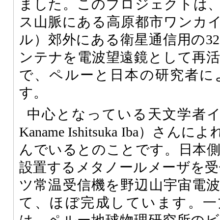
ました。このプロジェクトは
ス山脈にある高原都市ワンカイヨ
ル）郊外にある衛星通信用の3
ンテナを電波望遠鏡として再
で、ペルーと日本の研究者に
す。
中心となっている天文学者イシ
Kaname Ishitsuka Iba）
んでいるとのことです。日本
設置するメタノールメーザを受信
ツ常温受信機を野辺山宇宙電
て、ほぼ完成しています。一方、