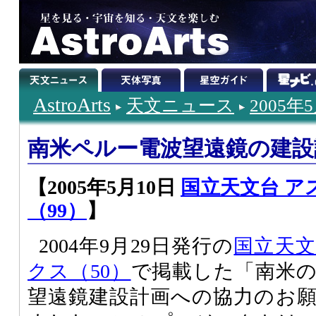
AstroArts
天文ニュース
2005年
南米ペルー電波望遠鏡の建設
【2005年5月10日
国立天文台 ア
（99）
】
2004年9月29日発行の
国立天
クス（50）
で掲載した「南米
望遠鏡建設計画への協力のお