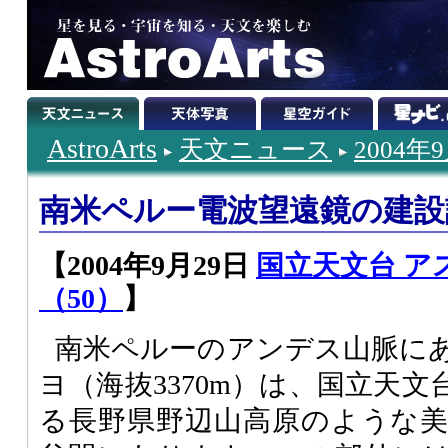
AstroArts
天文ニュース
2004年
南米ペルー電波望遠鏡の建設
【2004年9月29日
国立天文台 ア
（50）
】
南米ペルーのアンデス山脈に
ヨ（海抜3370m）は、国立天
る長野県野辺山高原のような