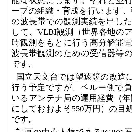
能な状態にします。それと並
ープの組織・育成を行います。
の波長帯での観測実績を出し
して、VLBI観測（世界各地の
時観測をもとに行う高分解能
波長帯観測のための受信器等
です。
国立天文台では望遠鏡の改造
行う予定ですが、ペルー側で
いるアンテナ局の運用経費（年
にしておおよそ550万円）の目
です。