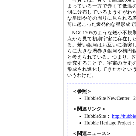
まっている一方で赤くて低温
側に分布しているようすがわ
な星団やその周りに見られる若
前に起こった爆発的な星形成で
NGC1705のような矮小不
点から見て初期宇宙に存在し
る。若い銀河はお互いに衝突
らに大きな渦巻き銀河や楕円
と考えられている。つまり、NG
研究することで、宇宙の歴史
形成され進化してきたかとい
いうわけだ。
＜参照＞
HubbleSite NewCenter - 
＜関連リンク＞
HubbleSite：
http://hubble
Hubble Heritage Project
＜関連ニュース＞