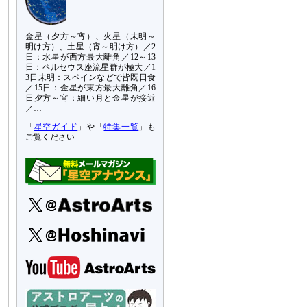
金星（夕方～宵）、火星（未明～
明け方）、土星（宵～明け方）／2
日：水星が西方最大離角／12～13
日：ペルセウス座流星群が極大／1
3日未明：スペインなどで皆既日食
／15日：金星が東方最大離角／16
日夕方～宵：細い月と金星が接近
／…
「
星空ガイド
」や「
特集一覧
」も
ご覧ください