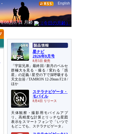
English
6年08月07日
月齢
星ナビ
2026年9月号
8月5日 発売
「宇宙兄弟」最終回 / 新月のペルセ
群極大を見る・撮る / 変わる「惑
星」の定義 / 星空の下で深呼吸する
天文台浴 / TAMRON 12-20mm F2.8 /
写
ほか
ステラナビゲータ・
モバイル
8月4日 リリース
天体観察・撮影用モバイルアプ
リ。高精度な計算とリッチな星図
表示をスマートフォンで「いつで
もどこでも、ステラナビゲータ」