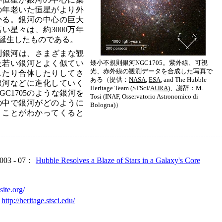
の年老いた恒星がより外
かる。銀河の中心の巨大
い星々は、約3000万年
誕生したものである。
規則銀河は、さまざまな観
た若い銀河とよく似てい
矮小不規則銀河NGC1705。紫外線、可視
光、赤外線の観測データを合成した写真で
したり合体したりしてさ
ある（提供：
NASA
,
ESA
, and The Hubble
銀河などに進化していく
Heritage Team (
STScI
/
AURA
)、謝辞：M.
C1705のような銀河を
Tosi (INAF, Osservatorio Astronomico di
の中で銀河がどのように
Bologna)）
うことがわかってくると
2003 - 07：
Hubble Resolves a Blaze of Stars in a Galaxy's Core
site.org/
：
http://heritage.stsci.edu/