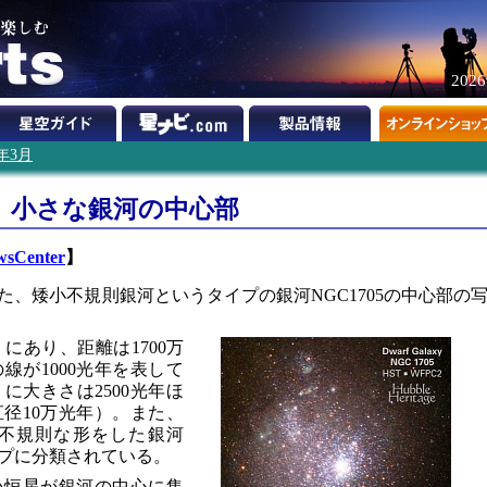
202
3年3月
、小さな銀河の中心部
wsCenter
】
、矮小不規則銀河というタイプの銀河NGC1705の中心部の
」にあり、距離は1700万
線が1000光年を表して
に大きさは2500光年ほ
径10万光年）。また、
不規則な形をした銀河
プに分類されている。
い恒星が銀河の中心に集