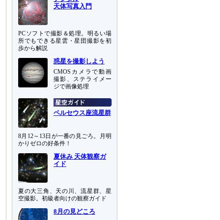
天体写真入門
PCソフトで撮影＆処理。明るい場
所でもできる星雲・星団撮影を初
歩から解説
惑星を撮影しよう
CMOSカメラで動画
撮影、ステライメー
ジで画像処理
ペルセウス座流星群
8月12～13日が一番の見ごろ。月明
かりゼロの好条件！
夏休み 天体観察ガ
イド
夏の大三角、天の川、流星群、星
空撮影。初級者向けの観察ガイド
8月の見どころ