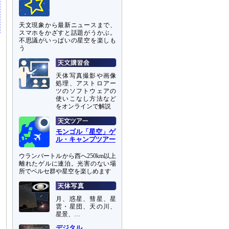
天文現象から最新ニュースまで、
スマホをかざすと話題がうかぶ。
不思議がいっぱいの星空を楽しも
う
天体写真撮影や画像
処理、アストロアー
ツのソフトウェアの
使いこなし方法など
をオンラインで解説
モンゴル「星空」ゲ
ル・キャンプツアー
ウランバートルから西へ250km以上
離れたゲルに連泊。光害のない場
所でペルセ群や星空を楽しめます
月、惑星、彗星、星
雲・星団、天の川、
星景、…
デジタル