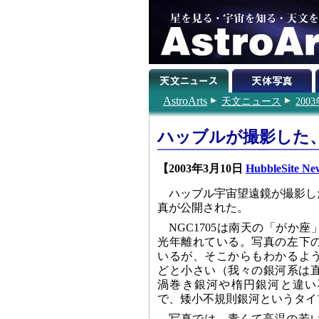
AstroArts
天文ニュース
200
ハッブルが撮影した
【2003年3月10日
HubbleSite Ne
ハッブル宇宙望遠鏡が撮影した
真が公開された。
NGC1705は南天の「がか座
光年離れている。写真の左下の
いるが、そこからもわかるよう
どと小さい（我々の銀河系は直
渦巻き銀河や楕円銀河と違い
で、矮小不規則銀河というタイ
写真では、青くて高温の若