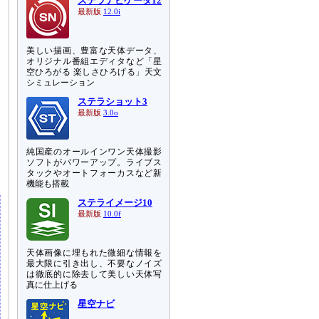
ステラナビゲータ12
最新版
12.0i
美しい描画、豊富な天体データ、
オリジナル番組エディタなど「星
空ひろがる 楽しさひろげる」天文
シミュレーション
ステラショット3
最新版
3.0o
純国産のオールインワン天体撮影
ソフトがパワーアップ。ライブス
タックやオートフォーカスなど新
機能も搭載
ステライメージ10
最新版
10.0f
天体画像に埋もれた微細な情報を
最大限に引き出し、不要なノイズ
は徹底的に除去して美しい天体写
真に仕上げる
星空ナビ