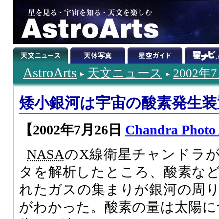
AstroArts
天文ニュース
2002年
矮小銀河は宇宙の酸素発生装
【2002年7月26日
Chandra Photo
NASA
のX線衛星チャンドラ
タを解析したところ、酸素な
れたガスの集まりが銀河の周
がわかった。酸素の量は太陽に含