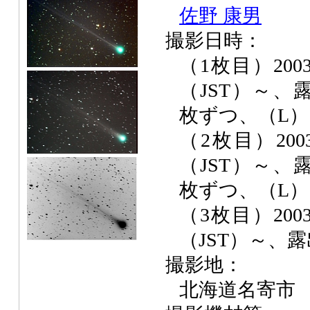
佐野 康男
撮影日時：
（1枚目）2003
（JST）～、露
枚ずつ、（L）1
（2枚目）200
（JST）～、露
枚ずつ、（L）1
（3枚目）2003
（JST）～、露出
撮影地：
北海道名寄市