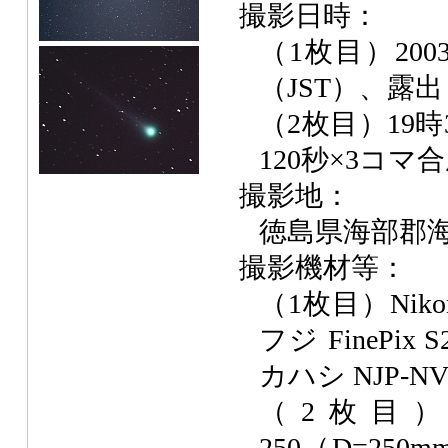
撮影日時：
（1枚目）2003
（JST）、露出
（2枚目）19時
120秒×3コマ
撮影地：
徳島県海部郡
撮影機材等：
（1枚目）Nikon
フジ FinePix 
カハシ NJP-
（2枚目）
250（D=250m