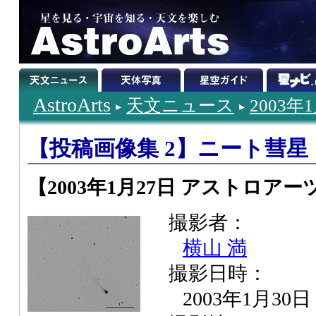
AstroArts
天文ニュース
2003年
【投稿画像集 2】ニート彗星（C/
【2003年1月27日 アストロアー
撮影者：
横山 満
撮影日時：
2003年1月30日