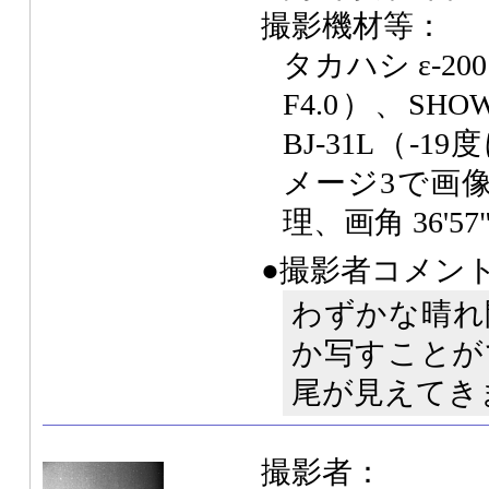
撮影機材等：
タカハシ ε-200
F4.0）、SH
BJ-31L（-
メージ3で画
理、画角 36'57"
●撮影者コメン
わずかな晴れ
か写すことが
尾が見えてき
撮影者：