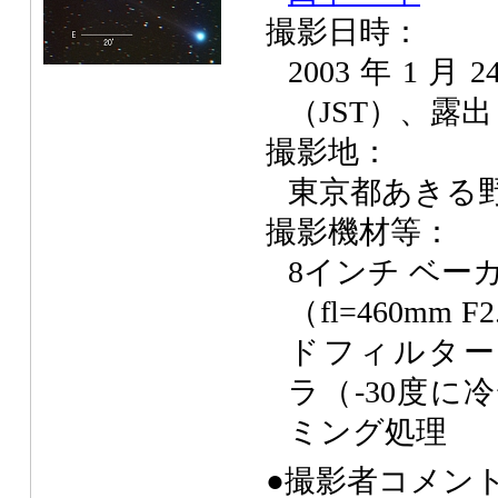
撮影日時：
2003年1月
（JST）、露出
撮影地：
東京都あきる
撮影機材等：
8インチ ベー
（fl=460mm 
ドフィルター、A
ラ（-30度に
ミング処理
●撮影者コメン