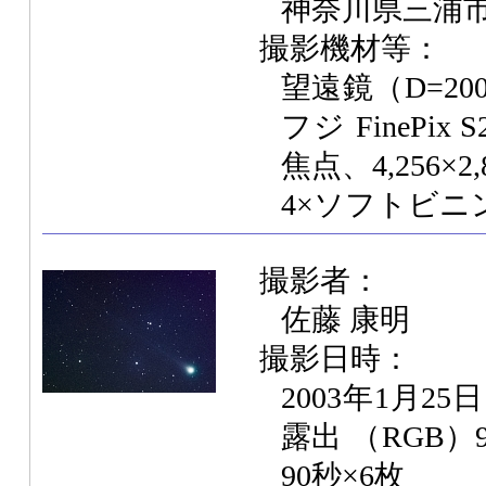
神奈川県三浦
撮影機材等：
望遠鏡（D=200m
フジ FinePix 
焦点、4,256×
4×ソフトビ
撮影者：
佐藤 康明
撮影日時：
2003年1月25
露出 （RGB）
90秒×6枚