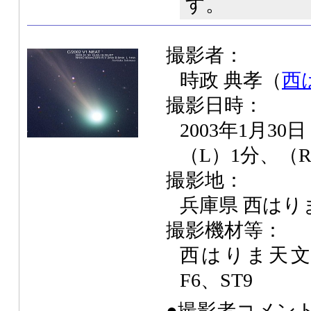
す。
撮影者：
時政 典孝（
西
撮影日時：
2003年1月30
（L）1分、（R
撮影地：
兵庫県 西はり
撮影機材等：
西はりま天文台
F6、ST9
●撮影者コメン