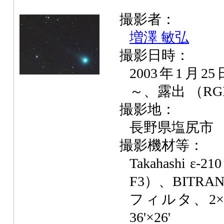
撮影者：
増澤 敏弘
撮影日時：
2003年1月25
～、露出 （R
撮影地：
長野県塩尻市
撮影機材等：
Takahashi ε-
F3）、BITRAN 
フィルタ、2
36'×26'