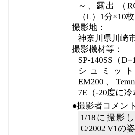
～、露出 （R
（L）1分×10
撮影地：
神奈川県川崎
撮影機材等：
SP-140SS（D=1
シュミッ
EM200、Temma
7E（-20度に
●撮影者コメン
1/18に撮
C/2002 V