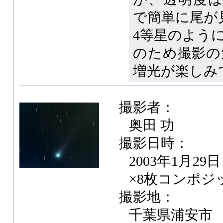
で簡単に尾が
4等星のよう
のため撮影の
増光が楽しみ
撮影者：
奥田 功
撮影日時：
2003年1月29
×8枚コンポジ
撮影地：
千葉県浦安市