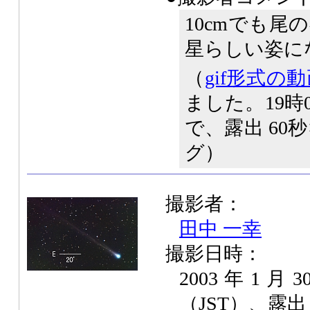
10cmでも
星らしい姿に
（
gif形式の
ました。19時0
で、露出 60秒
グ）
撮影者：
田中 一幸
撮影日時：
2003年1月
（JST）、露出