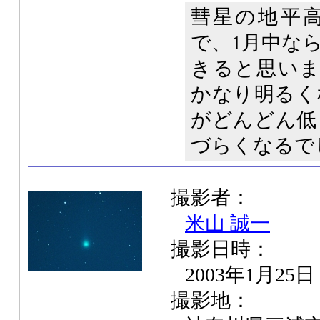
彗星の地平
で、1月中な
きると思いま
かなり明るく
がどんどん低
づらくなるで
撮影者：
米山 誠一
撮影日時：
2003年1月25
撮影地：