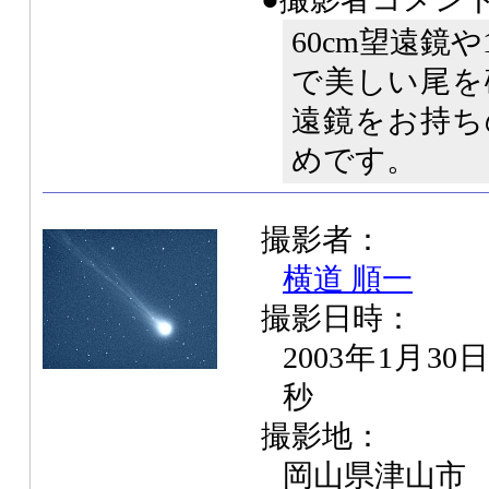
60cm望遠鏡
で美しい尾を
遠鏡をお持ち
めです。
撮影者：
横道 順一
撮影日時：
2003年1月30
秒
撮影地：
岡山県津山市