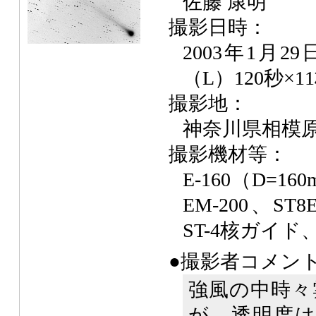
佐藤 康明
撮影日時：
2003年1月2
（L）120秒×1
撮影地：
神奈川県相模
撮影機材等：
E-160（D=160
EM-200、S
ST-4核ガイ
●撮影者コメン
強風の中時々
が、透明度は