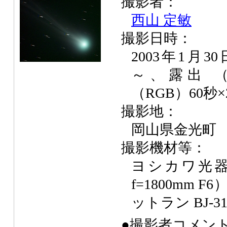
撮影者：
西山 定敏
撮影日時：
2003年1月30
～、露出 （
（RGB）60秒
撮影地：
岡山県金光町
撮影機材等：
ヨシカワ光器 Y
f=1800mm 
ットラン BJ-3
●撮影者コメン