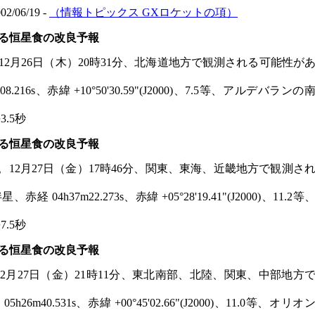
06/19 -
（情報トピックス GXロケットの項）
よる恒星食の改良予報
る恒星食。12月26日（木）20時31分、北海道地方で観測される可能性が
08.216s、赤緯 +10°50'30.59"(J2000)、7.5等、アルデバランの
.5秒
よる恒星食の改良予報
よる恒星食。12月27日（金）17時46分、関東、東海、近畿地方で観測さ
経 04h37m22.273s、赤緯 +05°28'19.41"(J2000)、11.2等
.5秒
よる恒星食の改良予報
恒星食。12月27日（金）21時11分、東北南部、北陸、関東、中部地方
05h26m40.531s、赤緯 +00°45'02.66"(J2000)、11.0等、オリオ