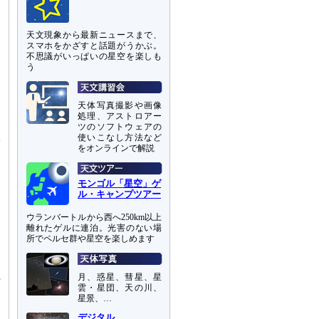
天文現象から最新ニュースまで、
スマホをかざすと話題がうかぶ。
不思議がいっぱいの星空を楽しも
う
天体写真撮影や画像
処理、アストロアー
ツのソフトウェアの
K
使いこなし方法など
をオンラインで解説
内
モンゴル「星空」ゲ
ル・キャンプツアー
ウランバートルから西へ250km以上
離れたゲルに連泊。光害のない場
所でペルセ群や星空を楽しめます
ス
チ
月、惑星、彗星、星
打
雲・星団、天の川、
点
星景、…
デジタル