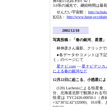
座δ星の北西 約01°42'）
3.6等の減光で、継続時間は最長5
せんだい宇宙館：
http://uchuk
IOTA
：
http://www.lunar-occultati
2002/12/18
写真投稿：「春の銀河、星雲」
林伸彦さん撮影。クリックで
●各データやコメントは下
く」のページにて
星ナビ.com
―
星ナビデジカ
による春の銀河など
12月22日に起こる、小惑星に
(120) Lachesisによる恒星
分、北海道北部で観測される可
恒星は TYC2426-00050-1（赤経
+32°30'32.42"(J2000)、1