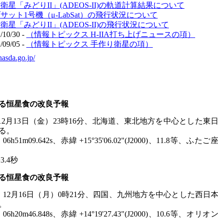
星「みどりII」(ADEOS-II)の軌道計算結果について
ット1号機（μ-LabSat）の飛行状況について
星「みどりII」(ADEOS-II)の飛行状況について
/30 -
（情報トピックス H-IIA打ち上げニュースの項）
/05 -
（情報トピックス 手作り衛星の項）
asda.go.jp/
よる恒星食の改良予報
恒星食。12月13日（金）23時16分、北海道、東北地方を中心とした東
る。
06h51m09.642s、赤緯 +15°35'06.02"(J2000)、11.8等、ふたご
.4秒
よる恒星食の改良予報
よる恒星食。12月16日（月）0時21分、四国、九州地方を中心とした西日
。
06h20m46.848s、赤緯 +14°19'27.43"(J2000)、10.6等、オリオ