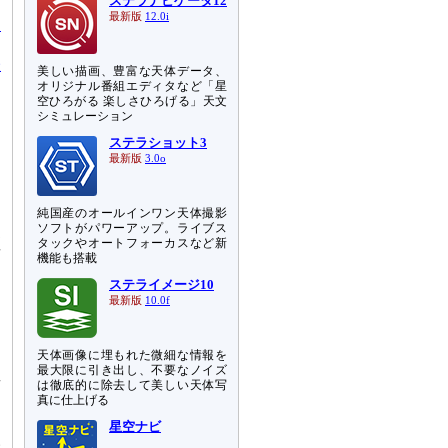
ステラナビゲータ12
最新版
12.0i
あ
表
美しい描画、豊富な天体データ、
オリジナル番組エディタなど「星
空ひろがる 楽しさひろげる」天文
シミュレーション
ステラショット3
最新版
3.0o
純国産のオールインワン天体撮影
ソフトがパワーアップ。ライブス
座
タックやオートフォーカスなど新
機能も搭載
ステライメージ10
最新版
10.0f
天体画像に埋もれた微細な情報を
最大限に引き出し、不要なノイズ
星
は徹底的に除去して美しい天体写
真に仕上げる
星空ナビ
い