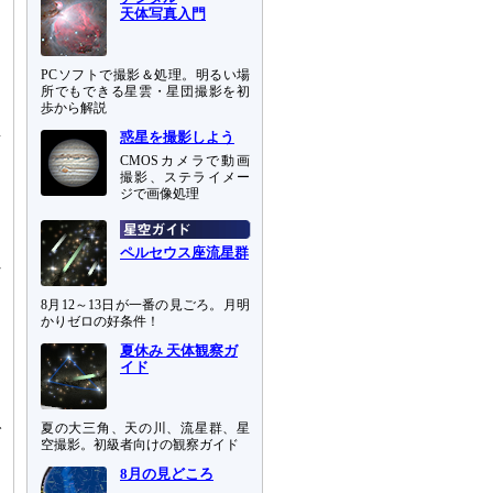
天体写真入門
PCソフトで撮影＆処理。明るい場
所でもできる星雲・星団撮影を初
あ
歩から解説
惑星を撮影しよう
南
CMOSカメラで動画
撮影、ステライメー
ジで画像処理
ペルセウス座流星群
れ
8月12～13日が一番の見ごろ。月明
、
かりゼロの好条件！
夏休み 天体観察ガ
イド
夏の大三角、天の川、流星群、星
で
空撮影。初級者向けの観察ガイド
ン
8月の見どころ