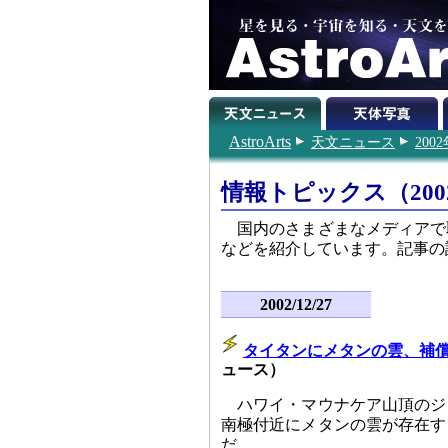
AstroArts
天文ニュース
200
情報トピックス（200
国内のさまざまなメディアで
などを紹介しています。記事の
2002/12/27
タイタンにメタンの雲、補
ュース）
ハワイ・マウナケア山頂のジ
南極付近にメタンの雲が存在す
だ。