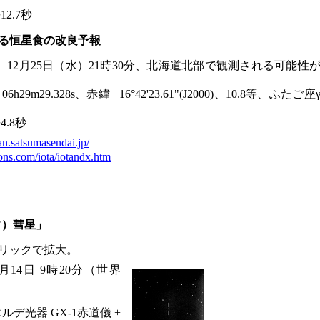
2.7秒
よる恒星食の改良予報
よる恒星食。12月25日（水）21時30分、北海道北部で観測される可能性
6h29m29.328s、赤緯 +16°42'23.61"(J2000)、10.8等、ふたご座
.8秒
an.satsumasendai.jp/
ons.com/iota/iotandx.htm
AT）彗星」
リックで拡大。
月14日 9時20分（世界
エルデ光器 GX-1赤道儀 +