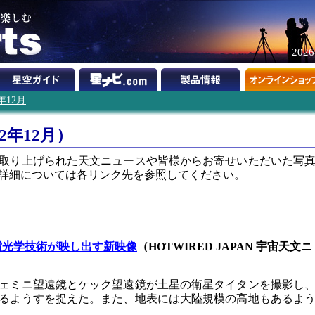
202
2年12月
2年12月）
取り上げられた天文ニュースや皆様からお寄せいただいた写
詳細については各リンク先を参照してください。
償光学技術が映し出す新映像
（HOTWIRED JAPAN 宇宙天文ニ
ェミニ望遠鏡とケック望遠鏡が土星の衛星タイタンを撮影し
るようすを捉えた。また、地表には大陸規模の高地もあるよ