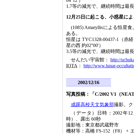
04°12'）
1.7等の減光で、継続時間は最長1
12月25日に起こる、小惑星に
(1085) Amaryllisに
ある。
恒星は TYC1328-00437-1（赤経 0
星の西 約02°00'）
3.5等の減光で、継続時間は最長4
せんだい宇宙館：
http://uchuk
IOTA
：
http://www.lunar-occultati
2002/12/16
写真投稿：「C/2002 V1（NE
成蹊高校天文気象部
撮影。ク
（データ）日時：2002年12
時）、露出 60秒
撮影地：東京都武蔵野市
機材等：高橋 FS-152（F8） + 