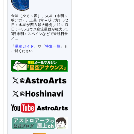
金星（夕方～宵）、火星（未明～
明け方）、土星（宵～明け方）／2
日：水星が西方最大離角／12～13
日：ペルセウス座流星群が極大／1
3日未明：スペインなどで皆既日食
／…
「
星空ガイド
」や「
特集一覧
」も
ご覧ください