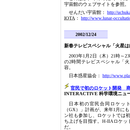
宇宙館のウェブサイトを参照。
せんだい宇宙館：
http://uchuk
IOTA
：
http://www.lunar-occultati
2002/12/24
新春テレビスペシャル「火星は
2003年1月2日（木）21時
の2時間テレビスペシャル「
容。
日本惑星協会：
http://www.plan
官民で初のロケット開発 
INTERACTIVE 科学環境ニュ
日本初の官民合同ロケッ
（GX）」計画が、来年1月に
ン社も参加し、ロケットでは初の
ち上げを目指す。H-IIAロ
だ。