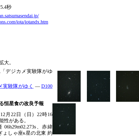
.4秒
an.satsumasendai.jp/
ons.com/iota/iotandx.htm
拡大。
記「デジカメ実験隊がゆ
メ実験隊がゆく
―
D100
よる恒星食の改良予報
食。12月22日（日）22時16
能性がある。
 06h29m02.273s、赤緯
0.6等、ぎょしゃ座κ星の北東 約