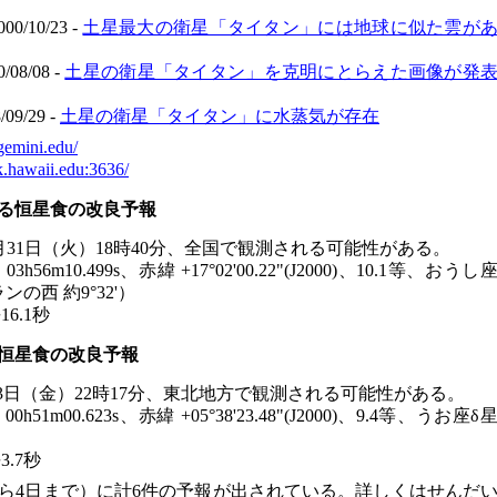
10/23 -
土星最大の衛星「タイタン」には地球に似た雲が
8/08 -
土星の衛星「タイタン」を克明にとらえた画像が発
/29 -
土星の衛星「タイタン」に水蒸気が存在
gemini.edu/
.hawaii.edu:3636/
よる恒星食の改良予報
食。12月31日（火）18時40分、全国で観測される可能性がある。
03h56m10.499s、赤緯 +17°02'00.22"(J2000)、10.1等、おうし
ンの西 約9°32'）
6.1秒
る恒星食の改良予報
食。1月3日（金）22時17分、東北地方で観測される可能性がある。
00h51m00.623s、赤緯 +05°38'23.48"(J2000)、9.4等、うお座δ
.7秒
から4日まで）に計6件の予報が出されている。詳しくはせんだ