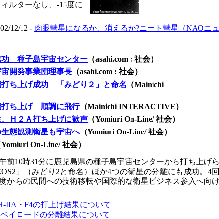
、フィルターなし、-15度に
12/12 -
肉眼彗星になるか、消えるか?ニート彗星（NAOニ
成功 種子島宇宙センター
（asahi.com : 社会）
宇宙開発事業団理事長
（asahi.com : 社会）
機打ち上げ成功 「みどり２」と命名
（Mainichi
機打ち上げ 順調に飛行
（Mainichi INTERACTIVE）
生、Ｈ２Ａ打ち上げに歓声
（Yomiuri On-Line/ 社会）
の生態観測衛星も宇宙へ
（Yomiuri On-Line/ 社会）
Yomiuri On-Line/ 社会）
4日午前10時31分に鹿児島県の種子島宇宙センターから打ち上げ
OS2」（みどり2と命名）ほか4つの衛星の分離にも成功。4
度からの民間への技術移転や国際的な衛星ビジネス参入へ向
II/H-IIA・F4の打上げ結果について
クペイロードの分離結果について