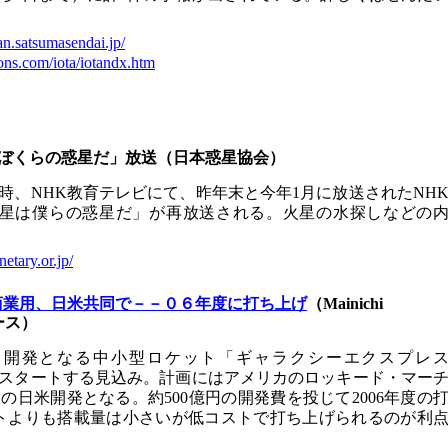
an.satsumasendai.jp/
ons.com/iota/iotandx.htm
ぼくらの惑星だ」放送（日本惑星協会）
～23時、NHK教育テレビにて、昨年末と今年1月に放送されたNH
火星は僕らの惑星だ」が再放送される。火星の水探しなどの
etary.or.jp/
商業用、日米共同で－－０６年度に打ち上げ
（Mainichi
ース）
ト開発となる中小型ロケット「ギャラクシーエクスプレ
もスタートする見込み。計画にはアメリカのロッキード・マー
日米開発となる。約500億円の開発費を投じて2006年度の
ケットよりも搭載量は小さいが低コストで打ち上げられるのが利