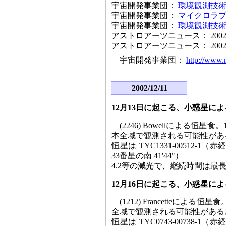
宇宙開発事業団：
環境観測技術衛
宇宙開発事業団：
マイクロラブサ
宇宙開発事業団：
環境観測技術衛
アストロアーツニュース： 2002/10
アストロアーツニュース： 2002/09
宇宙開発事業団：
http://www.n
2002/12/11
12月13日に起こる、小惑星に
(2246) Bowellによる
本全域で観測される可能性があ
恒星は TYC1331-00512-1（赤経 
33番星の南 41'44"）
4.2等の減光で、継続時間は最長3
12月16日に起こる、小惑星に
(1212) Francetteに
全域で観測される可能性がある
恒星は TYC0743-00738-1（赤経 