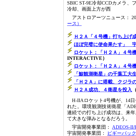
SBIC ST-9E冷却CCDカメラ
冷却、画面上方が西
アストロアーツニュース： 2002/
ース）
Ｈ２Ａ「４号機」打ち上げ
ほぼ完璧に使命果たす」 
ロケット：「Ｈ２Ａ」４号
INTERACTIVE）
ロケット：「Ｈ２Ａ」４号
「鯨観測衛星」の千葉工大
「Ｈ２Ａ」に搭載、クジラ
Ｈ２Ａ成功、４衛星を投入
（
H-IIAロケット4号機が、1
れた。環境観測技術衛星「ADE
連続での打ち上げ成功は、来年
て大きな弾みとなるだろう。
宇宙開発事業団：
ADEOS-
宇宙開発事業団：
ピギーバッ