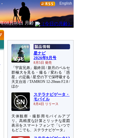
English
6年08月06日
月齢
星ナビ
2026年9月号
8月5日 発売
「宇宙兄弟」最終回 / 新月のペルセ
真
群極大を見る・撮る / 変わる「惑
星」の定義 / 星空の下で深呼吸する
天文台浴 / TAMRON 12-20mm F2.8 /
ほか
ステラナビゲータ・
モバイル
8月4日 リリース
天体観察・撮影用モバイルアプ
リ。高精度な計算とリッチな星図
、
表示をスマートフォンで「いつで
もどこでも、ステラナビゲータ」
う