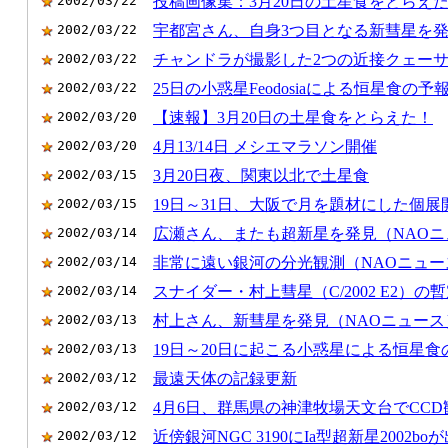
2002/03/22
投稿画像集：3月20日の土星食をとらえ
2002/03/22
宇都宮さん、自身3つ目となる新彗星を
2002/03/22
チャンドラが撮影した2つの近接クェー
2002/03/22
25日の小惑星Feodosiaによる恒星食の予
2002/03/20
【速報】3月20日の土星食をとらえた！
2002/03/20
4月13/14日 メシエマラソン開催
2002/03/15
3月20日夜、関東以北で土星食
2002/03/15
19日～31日、大阪で月を題材にした個展
2002/03/14
広瀬さん、またも超新星を発見（NAOニ
2002/03/14
非常に遠い銀河の分光観測（NAOニュー
2002/03/14
スナイダー・村上彗星（C/2002 E2）の
2002/03/13
村上さん、新彗星を発見（NAOニュース
2002/03/13
19日～20日に起こる小惑星による恒星食
2002/03/12
最遠天体の記録更新
2002/03/12
4月6日、群馬県の神津牧場天文台でCC
2002/03/12
近傍銀河NGC 3190にIa型超新星2002bo