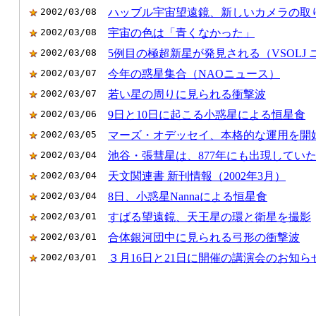
2002/03/08
ハッブル宇宙望遠鏡、新しいカメラの取
2002/03/08
宇宙の色は「青くなかった」
2002/03/08
5例目の極超新星が発見される（VSOLJ 
2002/03/07
今年の惑星集合（NAOニュース）
2002/03/07
若い星の周りに見られる衝撃波
2002/03/06
9日と10日に起こる小惑星による恒星食
2002/03/05
マーズ・オデッセイ、本格的な運用を開
2002/03/04
池谷・張彗星は、877年にも出現してい
2002/03/04
天文関連書 新刊情報（2002年3月）
2002/03/04
8日、小惑星Nannaによる恒星食
2002/03/01
すばる望遠鏡、天王星の環と衛星を撮影
2002/03/01
合体銀河団中に見られる弓形の衝撃波
2002/03/01
３月16日と21日に開催の講演会のお知ら