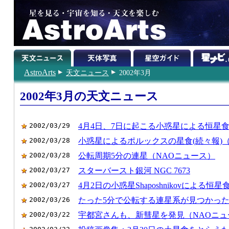
AstroArts
天文ニュース
2002年3月
2002年3月の天文ニュース
2002/03/29
4月4日、7日に起こる小惑星による恒星
2002/03/28
小惑星によるポルックスの星食(続々報)
2002/03/28
公転周期5分の連星（NAOニュース）
2002/03/27
スターバースト銀河 NGC 7673
2002/03/27
4月2日の小惑星Shaposhnikovによる恒
2002/03/26
たった5分で公転する連星系が見つかっ
2002/03/22
宇都宮さんも、新彗星を発見（NAOニュ