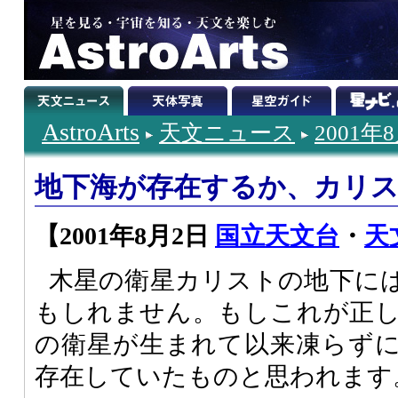
AstroArts
天文ニュース
2001年
地下海が存在するか、カリ
【2001年8月2日
国立天文台
・
天
木星の衛星カリストの地下に
もしれません。もしこれが正
の衛星が生まれて以来凍らず
存在していたものと思われます