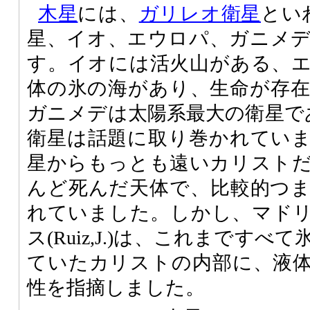
木星
には、
ガリレオ衛星
とい
星、イオ、エウロパ、ガニメ
す。イオには活火山がある、
体の氷の海があり、生命が存
ガニメデは太陽系最大の衛星で
衛星は話題に取り巻かれてい
星からもっとも遠いカリスト
んど死んだ天体で、比較的つ
れていました。しかし、マド
ス(Ruiz,J.)は、これまです
ていたカリストの内部に、液
性を指摘しました。