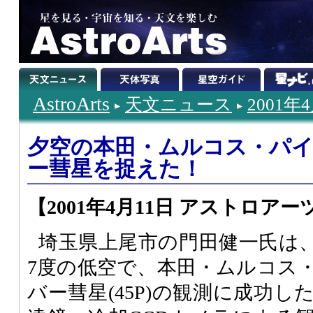
AstroArts
天文ニュース
2001年
夕空の本田・ムルコス・パ
ー彗星を捉えた！
【2001年4月11日 アストロアー
埼玉県上尾市の門田健一氏は、
7度の低空で、本田・ムルコス
バー彗星(45P)の観測に成功し