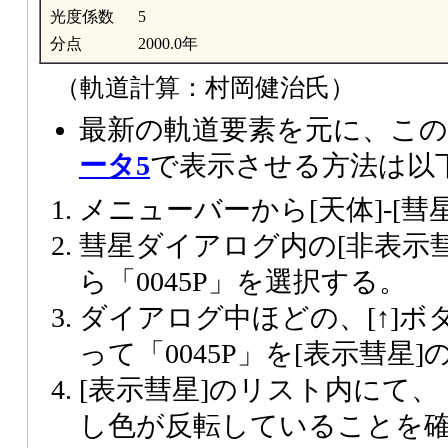
光度係数
5
分点
2000.0年
（軌道計算：村岡健治氏）
最新の軌道要素を元に、この
ータ5
で表示させる方法は以
メニューバーから[天体]-[彗
彗星ダイアログ内の[非表示
ら「0045P」を選択する。
ダイアログ中ほどの、[↑]
って「0045P」を[表示彗星
[表示彗星]のリスト内にて、「
し色が反転していることを確