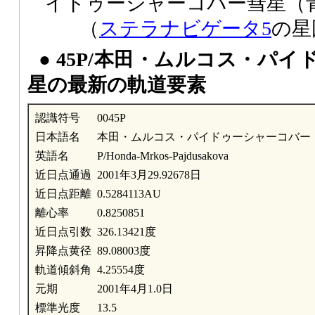
イドゥーシャーコバー彗星（
（
ステラナビゲータ5
の星
● 45P/本田・ムルコス・パ
星の最新の軌道要素
認識符号
0045P
日本語名
本田・ムルコス・パイドゥーシャーコバー
英語名
P/Honda-Mrkos-Pajdusakova
近日点通過
2001年3月29.92678日
近日点距離
0.5284113AU
離心率
0.8250851
近日点引数
326.13421度
昇降点黄径
89.08003度
軌道傾斜角
4.25554度
元期
2001年4月1.0日
標準光度
13.5