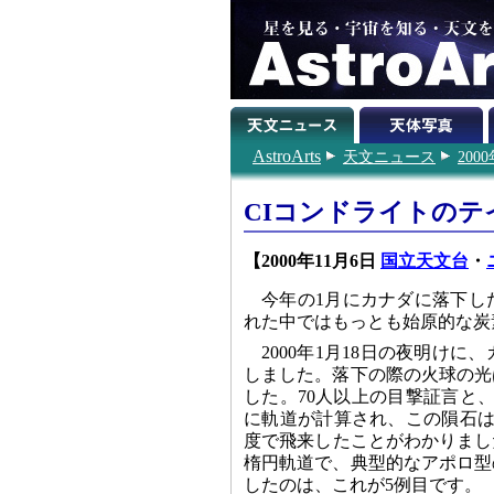
AstroArts
天文ニュース
200
CIコンドライトのテ
【2000年11月6日
国立天文台
・
今年の1月にカナダに落下し
れた中ではもっとも始原的な炭
2000年1月18日の夜明け
しました。落下の際の火球の光
した。70人以上の目撃証言と
に軌道が計算され、この隕石は地
度で飛来したことがわかりました
楕円軌道で、典型的なアポロ型
したのは、これが5例目です。