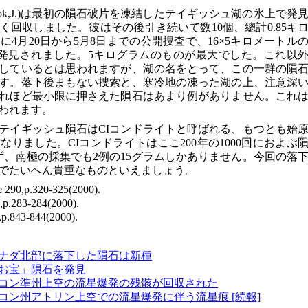
ook,J.)は最初の隕石破片を凍結したテイギッシュ湖の氷上で発
回収しました。彼はその後引き続いて数10個、總計0.85キ
4月20日から5月8日までの公開捜査で、16×5キロメートル
が発見されました。5キログラムのものが最大でした。これ以
しているとは思われますが、湖の名をとって、この一群の隕
す。落下後まもない捜索と、寒冷地の凍った湖の上、注意深
れほど最小限に押さえた隕石はあまり例がありません。これ
われます。
テイギッシュ隕石はCIコンドライトと呼ばれる、もつとも始
りました。CIコンドライトはここ200年の1000回におよぶ
ず、南極の採集でも2例の15グラムしかありません。今回の落
でたいへん貴重なものといえましょう。
ce 290,p.320-325(2000).
,p.283-284(2000).
p.843-844(2000).
ナダ北部に落下した隕石は新種
お宝」隕石を発見
コン準州上空の流星爆発の残骸が回収された
コン州アトリン上空での流星爆発に伴う流星痕 [続報]