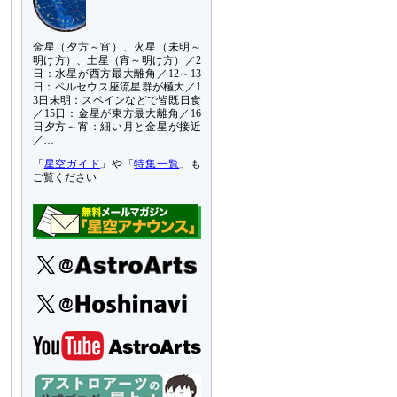
金星（夕方～宵）、火星（未明～
明け方）、土星（宵～明け方）／2
日：水星が西方最大離角／12～13
日：ペルセウス座流星群が極大／1
3日未明：スペインなどで皆既日食
／15日：金星が東方最大離角／16
日夕方～宵：細い月と金星が接近
／…
「
星空ガイド
」や「
特集一覧
」も
ご覧ください