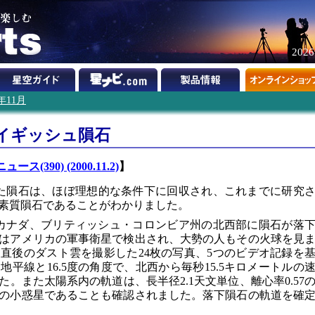
202
0年11月
イギッシュ隕石
ニュース(390) (2000.11.2)
】
た隕石は、ほぼ理想的な条件下に回収され、これまでに研究
素質隕石であることがわかりました。
に、カナダ、ブリティッシュ・コロンビア州の北西部に隕石が落
はアメリカの軍事衛星で検出され、大勢の人もその火球を見
、直後のダスト雲を撮影した24枚の写真、5つのビデオ記録を
平線と16.5度の角度で、北西から毎秒15.5キロメートルの
。また太陽系内の軌道は、長半径2.1天文単位、離心率0.57
の小惑星であることも確認されました。落下隕石の軌道を確