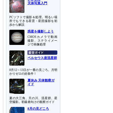
天体写真入門
PCソフトで撮影＆処理。明るい場
所でもできる星雲・星団撮影を初
歩から解説
惑星を撮影しよう
CMOSカメラで動画
撮影、ステライメー
ジで画像処理
ペルセウス座流星群
8月12～13日が一番の見ごろ。月明
かりゼロの好条件！
夏休み 天体観察ガ
イド
夏の大三角、天の川、流星群、星
空撮影。初級者向けの観察ガイド
8月の見どころ