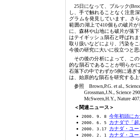
25日になって、ブルック(Br
し、手で触れることなく注意深く
グラムを発見しています。さらに
範囲の湖上で410個もの破片
に、森林や山地にも破片が落下
はテイギッシュ隕石と呼ばれま
取り扱いなどにより、汚染をこ
今後の研究に大いに役立つと思
その後の分析によって、この
的な隕石であることが明らかにな
石落下の中でわずか5例に過ぎ
は、始原的な隕石を研究する上
参照
Brown,P.G. et al., Scien
Grossman,J.N., Science 290
McSween,H.Y., Nature 407,
＜関連ニュース＞
今年初頭にカ
2000. 9. 8
カナダで「超
2000. 6. 5
カナダ・ユー
2000. 3.17
カナダ・ユー
2000. 2. 1