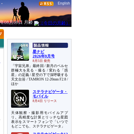
English
6年08月08日
月齢
星ナビ
2026年9月号
8月5日 発売
「宇宙兄弟」最終回 / 新月のペルセ
群極大を見る・撮る / 変わる「惑
星」の定義 / 星空の下で深呼吸する
天文台浴 / TAMRON 12-20mm F2.8 /
さ
ほか
ステラナビゲータ・
下
モバイル
ま
8月4日 リリース
基
天体観察・撮影用モバイルアプ
速
リ。高精度な計算とリッチな星図
の
表示をスマートフォンで「いつで
定
もどこでも、ステラナビゲータ」