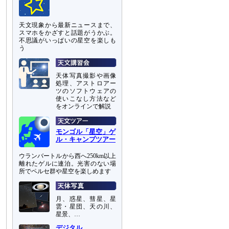
天文現象から最新ニュースまで、
スマホをかざすと話題がうかぶ。
不思議がいっぱいの星空を楽しも
う
天体写真撮影や画像
処理、アストロアー
ツのソフトウェアの
使いこなし方法など
をオンラインで解説
モンゴル「星空」ゲ
ル・キャンプツアー
ウランバートルから西へ250km以上
離れたゲルに連泊。光害のない場
所でペルセ群や星空を楽しめます
月、惑星、彗星、星
雲・星団、天の川、
星景、…
デジタル