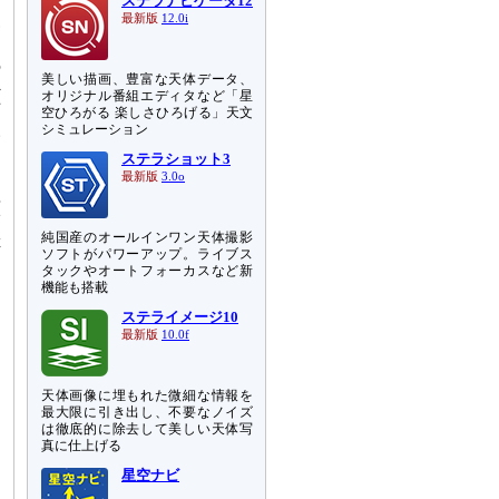
ステラナビゲータ12
見
最新版
12.0i
ロ
の
美しい描画、豊富な天体データ、
外
オリジナル番組エディタなど「星
石
空ひろがる 楽しさひろげる」天文
シミュレーション
い
は
ステラショット3
最新版
3.0o
原
隕
純国産のオールインワン天体撮影
下
ソフトがパワーアップ。ライブス
タックやオートフォーカスなど新
機能も搭載
ステライメージ10
最新版
10.0f
天体画像に埋もれた微細な情報を
最大限に引き出し、不要なノイズ
は徹底的に除去して美しい天体写
真に仕上げる
星空ナビ