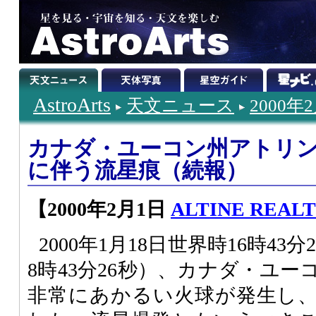
AstroArts
天文ニュース
2000年
カナダ・ユーコン州アトリ
に伴う流星痕（続報）
【2000年2月1日
ALTINE REALTY
2000年1月18日世界時16時4
8時43分26秒）、カナダ・ユ
非常にあかるい火球が発生し